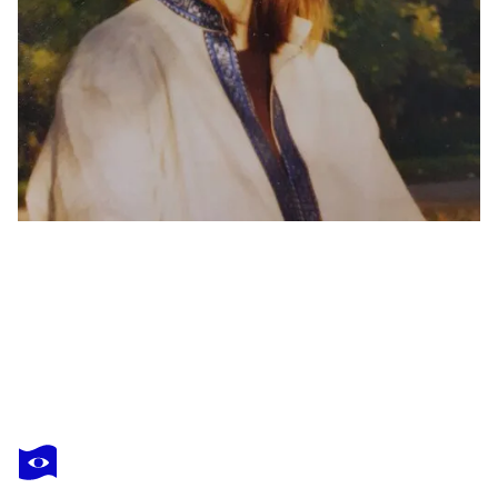
KARIBOU
A girl Portrait Black lives matter n the art
550 $US