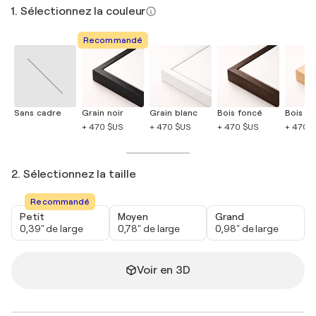
1. Sélectionnez la couleur
Recommandé
Sans cadre
Grain noir
Grain blanc
Bois foncé
Bois cla
+ 470 $US
+ 470 $US
+ 470 $US
+ 470 
2. Sélectionnez la taille
Recommandé
Petit
Moyen
Grand
0,39" de large
0,78" de large
0,98" de large
Voir en 3D