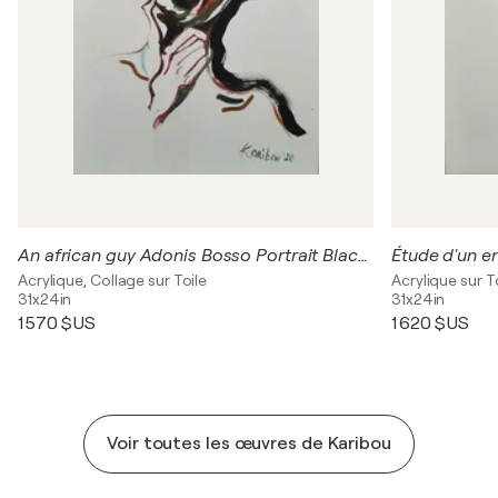
An african guy Adonis Bosso Portrait Black lives matter painting by Karibou
Étude d'un e
Acrylique, Collage sur Toile
Acrylique sur T
31x24in
31x24in
1 570 $US
1 620 $US
Voir toutes les œuvres de Karibou