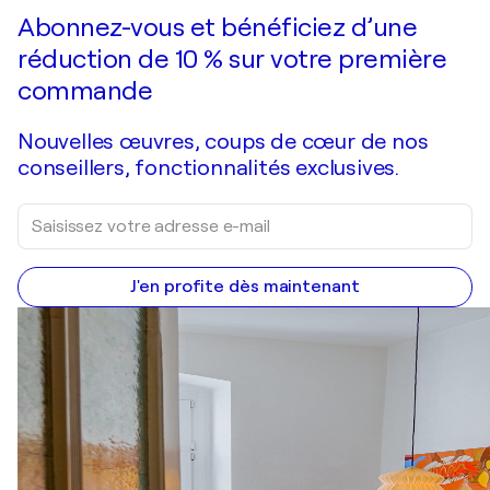
Faire une offre
Acquérir
Abonnez-vous et bénéficiez d’une
réduction de 10 % sur votre première
commande
Nouvelles œuvres, coups de cœur de nos
conseillers, fonctionnalités exclusives.
J'en profite dès maintenant