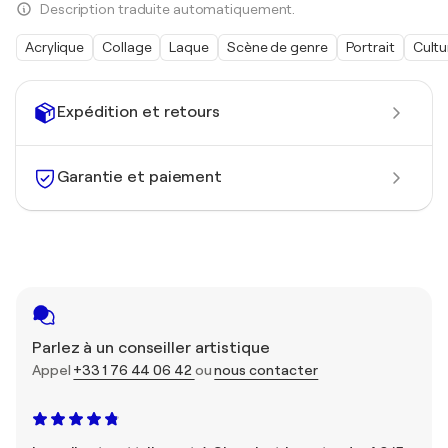
Description traduite automatiquement.
Acrylique
Collage
Laque
Scène de genre
Portrait
Cultu
Expédition et retours
Garantie et paiement
Parlez à un conseiller artistique
Appel
+33 1 76 44 06 42
ou
nous contacter