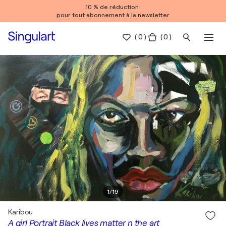
10 % de réduction
pour tout abonnement à la newsletter
(
0
)
( 0 )
1
/
19
Karibou
A girl Portrait Black lives matter n the art