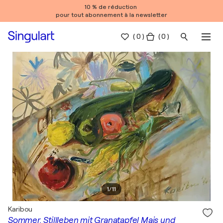
10 % de réduction
pour tout abonnement à la newsletter
(
0
)
( 0 )
1
/
11
Karibou
Sommer. Stillleben mit Granatapfel Mais und