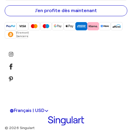
adresse
e-
mail
J'en profite dès maintenant
Virement
bancaire
Français | USD
© 2026 Singulart