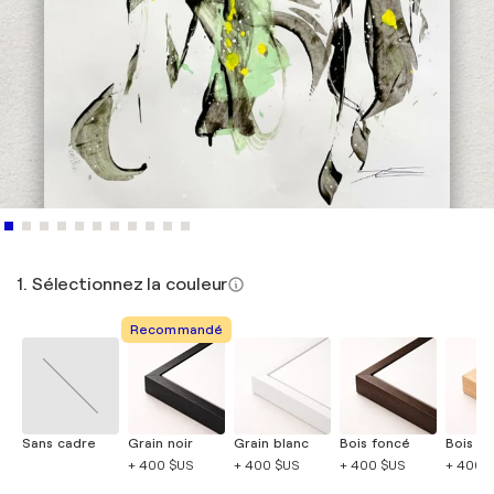
1. Sélectionnez la couleur
Recommandé
Sans cadre
Grain noir
Grain blanc
Bois foncé
Bois cla
+ 400 $US
+ 400 $US
+ 400 $US
+ 400 