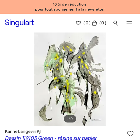
10 % de réduction
pour tout abonnement à la newsletter
(
0
)
( 0 )
1
/
9
Karine Langevin Kjl
Dessin 112105 Green - résine sur papier