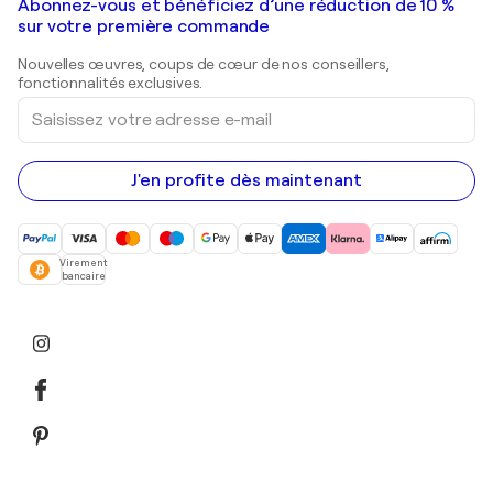
Galeries d'art en France
Abonnez-vous et bénéficiez d’une réduction de 10 %
Peintures de paysage
Shepard Fairey
Galeries d'art en Belgique
sur votre première commande
Estampes
Sculptures
Nouvelles œuvres, coups de cœur de nos conseillers,
Peintures acryliques
fonctionnalités exclusives.
Saisissez
votre
adresse
e-
mail
J'en profite dès maintenant
Virement
bancaire