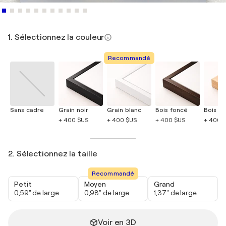
1. Sélectionnez la couleur
Recommandé
Sans cadre
Grain noir
Grain blanc
Bois foncé
Bois cla
+ 400 $US
+ 400 $US
+ 400 $US
+ 400 
2. Sélectionnez la taille
Recommandé
Petit
Moyen
Grand
0,59" de large
0,98" de large
1,37" de large
Voir en 3D