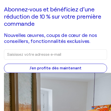
Faire une offre
Acquérir
Abonnez-vous et bénéficiez d’une
réduction de 10 % sur votre première
commande
Nouvelles œuvres, coups de cœur de nos
conseillers, fonctionnalités exclusives.
J'en profite dès maintenant