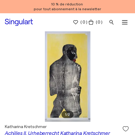
10 % de réduction
pour tout abonnement à la newsletter
(
0
)
( 0 )
1
/
2
Katharina Kretschmer
Achilles II, Urheberrecht Katharina Kretschmer