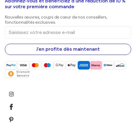
Galeries d'art en France
Abonnez-vous et bénéficiez d’une réduction de 10 %
Peintures de paysage
Shepard Fairey
Galeries d'art en Belgique
sur votre première commande
Estampes
Sculptures
Nouvelles œuvres, coups de cœur de nos conseillers,
Peintures acryliques
fonctionnalités exclusives.
Saisissez
votre
adresse
e-
mail
J'en profite dès maintenant
Virement
bancaire