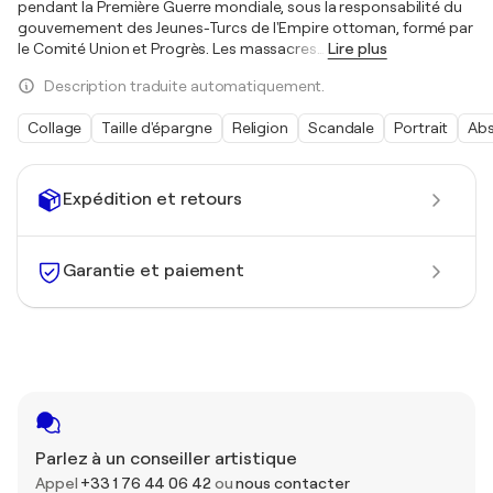
pendant la Première Guerre mondiale, sous la responsabilité du
gouvernement des Jeunes-Turcs de l'Empire ottoman, formé par
le Comité Union et Progrès. Les massacres
…
Lire plus
Description traduite automatiquement.
Collage
Taille d'épargne
Religion
Scandale
Portrait
Abs
Expédition et retours
Garantie et paiement
Parlez à un conseiller artistique
Appel
+33 1 76 44 06 42
ou
nous contacter