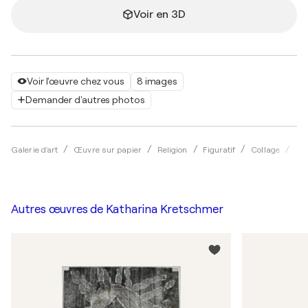
Voir en 3D
Voir l'œuvre chez vous
8 images
Demander d'autres photos
Galerie d'art
Œuvre sur papier
Religion
Figuratif
Collage
Ka
Autres œuvres de
Katharina Kretschmer