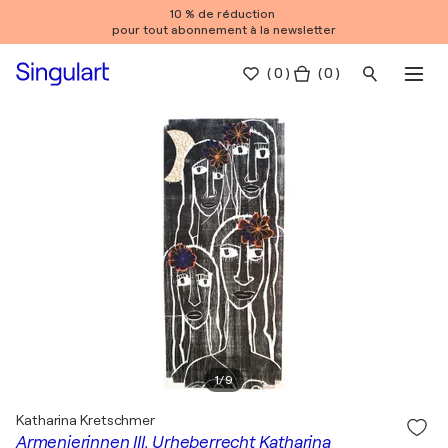
10 % de réduction
pour tout abonnement à la newsletter
(
0
)
( 0 )
1
/
9
Katharina Kretschmer
Armenierinnen III, Urheberrecht Katharina