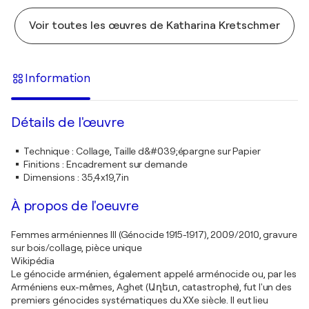
Voir toutes les œuvres de Katharina Kretschmer
Information
Détails de l'œuvre
Technique
:
Collage, Taille d&#039;épargne sur Papier
Finitions
:
Encadrement sur demande
Dimensions
:
35,4x19,7in
À propos de l'oeuvre
Femmes arméniennes III (Génocide 1915-1917), 2009/2010, gravure
sur bois/collage, pièce unique
Wikipédia
Le génocide arménien, également appelé arménocide ou, par les
Arméniens eux-mêmes, Aghet (Աղետ, catastrophe), fut l'un des
premiers génocides systématiques du XXe siècle. Il eut lieu