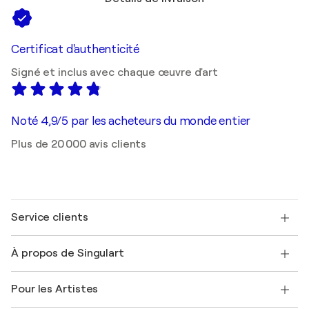
Certificat d'authenticité
Signé et inclus avec chaque œuvre d'art
Noté 4,9/5 par les acheteurs du monde entier
Plus de 20 000 avis clients
Service clients
Nous contacter
À propos de Singulart
Expédition
Politique de retour
A propos de nous
Témoignages de clients
Pour les Artistes
FAQ
Offrir une carte cadeau
Sociétés affiliées
Rejoignez notre programme commercial