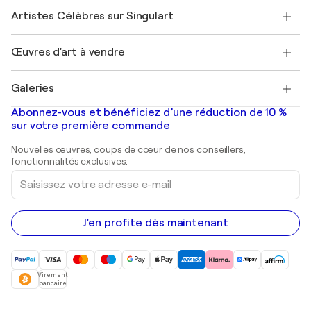
Rejoindre Singulart en tant qu'artiste
Nos artistes
Mon compte
Artistes Célèbres sur Singulart
Se connecter en tant qu'Artiste
Magazine Singulart
Protection acheteur
Emplois
+33 1 76 44 06 42
Henri Matisse
Découvrez une sélection d'art original
Œuvres d'art à vendre
Marc Chagall
Pablo Picasso
Tableaux à vendre
Salvador Dalí
Galeries
Tableaux abstraits à vendre
Banksy
Peintures à l'huile
Mr. Brainwash
Galeries d'art en France
Abonnez-vous et bénéficiez d’une réduction de 10 %
Peintures de paysage
Shepard Fairey
Galeries d'art en Belgique
sur votre première commande
Estampes
Sculptures
Nouvelles œuvres, coups de cœur de nos conseillers,
Peintures acryliques
fonctionnalités exclusives.
Saisissez
votre
adresse
e-
mail
J'en profite dès maintenant
Virement
bancaire