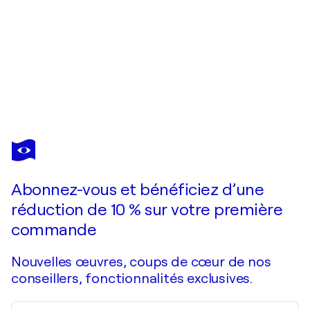
KATHARINA KRETSCHMER
Claudius, Urheberrecht Katharina Kretschmer - Verkauf zusammen mit Ophelia
3 340 $US
Faire une offre
Acquérir
Abonnez-vous et bénéficiez d’une
réduction de 10 % sur votre première
commande
Nouvelles œuvres, coups de cœur de nos
conseillers, fonctionnalités exclusives.