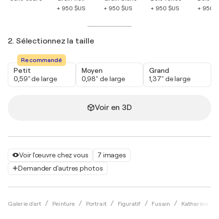
+ 950 $US
+ 950 $US
+ 950 $US
+ 950 
2. Sélectionnez la taille
Recommandé
Petit
Moyen
Grand
0,59" de large
0,98" de large
1,37" de large
Voir en 3D
Voir l'œuvre chez vous
7 images
Demander d'autres photos
Galerie d'art
Peinture
Portrait
Figuratif
Fusain
Katharina Kr