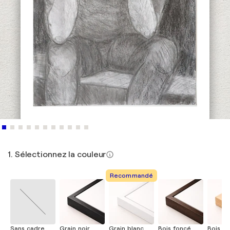
1. Sélectionnez la couleur
Recommandé
Sans cadre
Grain noir
Grain blanc
Bois foncé
Bois cla