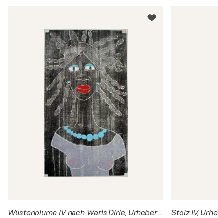
Wüstenblume IV nach Waris Dirie, Urheberrecht Katharina Kretschmer