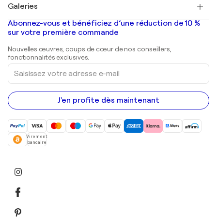
Salvador Dalí
Galeries
Tableaux abstraits à vendre
Banksy
Peintures à l'huile
Mr. Brainwash
Galeries d'art en France
Abonnez-vous et bénéficiez d’une réduction de 10 %
Peintures de paysage
Shepard Fairey
Galeries d'art en Belgique
sur votre première commande
Estampes
Sculptures
Nouvelles œuvres, coups de cœur de nos conseillers,
Peintures acryliques
fonctionnalités exclusives.
Saisissez
votre
adresse
e-
mail
J'en profite dès maintenant
Virement
bancaire