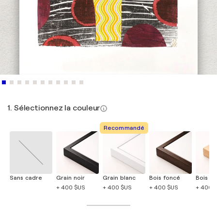
1. Sélectionnez la couleur
Recommandé
Sans cadre
Grain noir
Grain blanc
Bois foncé
Bois cla
+ 400 $US
+ 400 $US
+ 400 $US
+ 400 