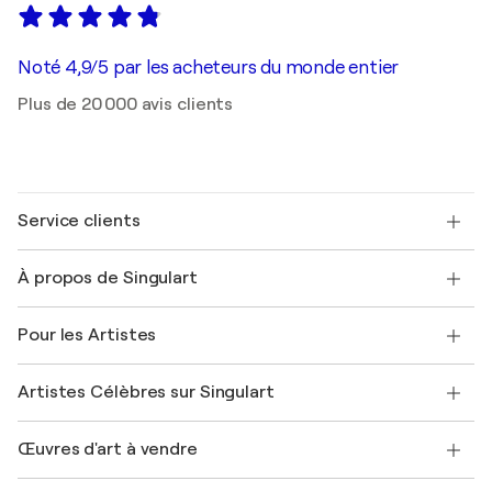
Noté 4,9/5 par les acheteurs du monde entier
Plus de 20 000 avis clients
Service clients
Nous contacter
À propos de Singulart
Expédition
Politique de retour
A propos de nous
Témoignages de clients
Pour les Artistes
FAQ
Offrir une carte cadeau
Sociétés affiliées
Rejoignez notre programme commercial
Rejoindre Singulart en tant qu'artiste
Nos artistes
Mon compte
Artistes Célèbres sur Singulart
Se connecter en tant qu'Artiste
Magazine Singulart
Protection acheteur
Emplois
+33 1 76 44 06 42
Henri Matisse
Découvrez une sélection d'art original
Œuvres d'art à vendre
Marc Chagall
Pablo Picasso
Tableaux à vendre