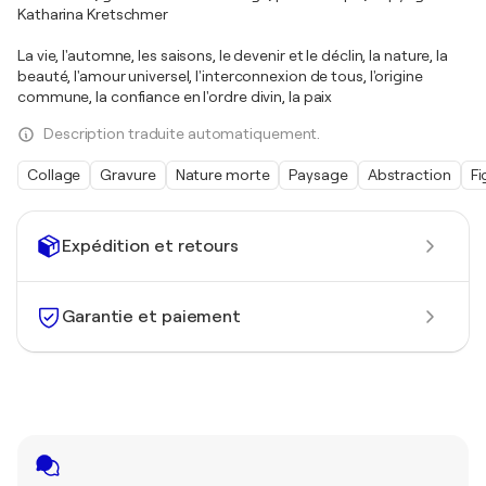
Katharina Kretschmer
La vie, l'automne, les saisons, le devenir et le déclin, la nature, la
beauté, l'amour universel, l'interconnexion de tous, l'origine
commune, la confiance en l'ordre divin, la paix
Description traduite automatiquement.
Collage
Gravure
Nature morte
Paysage
Abstraction
Fi
Expédition et retours
Garantie et paiement