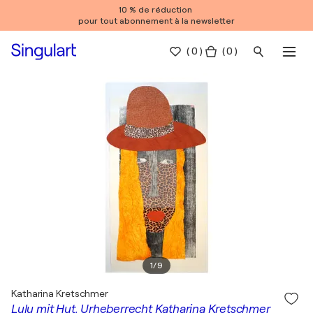
10 % de réduction
pour tout abonnement à la newsletter
(
0
)
( 0 )
1
/
9
Katharina Kretschmer
Lulu mit Hut, Urheberrecht Katharina Kretschmer