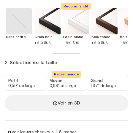
Recommandé
Sans cadre
Grain noir
Grain blanc
Bois foncé
Bois cla
+ 510 $US
+ 510 $US
+ 510 $US
+ 510 $
2. Sélectionnez la taille
Recommandé
Petit
Moyen
Grand
0,59" de large
0,98" de large
1,37" de large
Voir en 3D
Voir l'œuvre chez vous
8 images