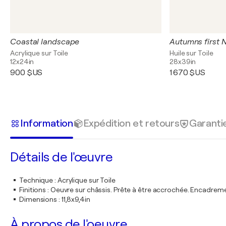
Coastal landscape
Autumns first N
Acrylique sur Toile
Huile sur Toile
12x24in
28x39in
900 $US
1 670 $US
Information
Expédition et retours
Garanti
Détails de l'œuvre
Technique
:
Acrylique sur Toile
Finitions
:
Oeuvre sur châssis. Prête à être accrochée. Encadre
Dimensions
:
11,8x9,4in
À propos de l'oeuvre