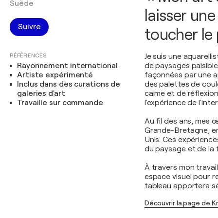
Suède
laisser une
Suivre
toucher le 
RÉFÉRENCES
Je suis une aquarellis
Rayonnement international
de paysages paisibles
Artiste expérimenté
façonnées par une ap
Inclus dans des curations de
des palettes de cou
galeries d'art
calme et de réflexio
Travaille sur commande
l'expérience de l'inter
Au fil des ans, mes 
Grande-Bretagne, en 
Unis. Ces expérience
du paysage et de la f
À travers mon travai
espace visuel pour r
tableau apportera sér
Découvrir la page de Kr