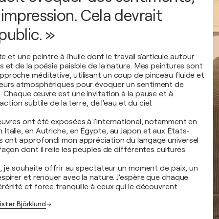
 impression. Cela devrait
public. »
te et une peintre à l'huile dont le travail s'articule autour
 et de la poésie paisible de la nature. Mes peintures sont
proche méditative, utilisant un coup de pinceau fluide et
leurs atmosphériques pour évoquer un sentiment de
n. Chaque œuvre est une invitation à la pause et à
action subtile de la terre, de l'eau et du ciel.
œuvres ont été exposées à l'international, notamment en
Italie, en Autriche, en Égypte, au Japon et aux États-
s ont approfondi mon appréciation du langage universel
açon dont il relie les peuples de différentes cultures.
l, je souhaite offrir au spectateur un moment de paix, un
espirer et renouer avec la nature. J'espère que chaque
énité et force tranquille à ceux qui le découvrent.
ister Björklund