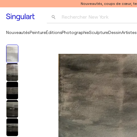
Nouveautés, coups de cœur, t
Rechercher 
New York
Photographie
Nouveautés
Peinture
Éditions
Photographie
Sculpture
Dessin
Artistes
Pop Art
Pablo Picasso