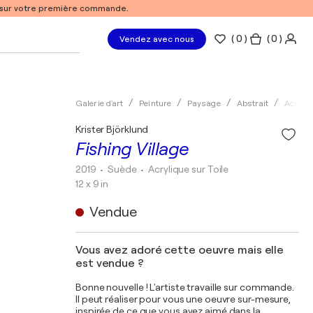
% sur votre première commande.
(
0
)
( 0 )
Vendez avec nous
Galerie d'art
Peinture
Paysage
Abstrait
Acryliq
Krister Björklund
Fishing Village
2019
• Suède
•
Acrylique sur Toile
12 x 9 in
Vendue
Vous avez adoré cette oeuvre mais elle
est vendue ?
Bonne nouvelle ! L'artiste travaille sur commande.
Il peut réaliser pour vous une oeuvre sur-mesure,
inspirée de ce que vous avez aimé dans la