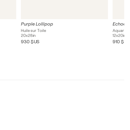
Purple Lollipop
Echoes 
Huile sur Toile
Aquarelle
20x28in
12x20in
930 $US
910 $US