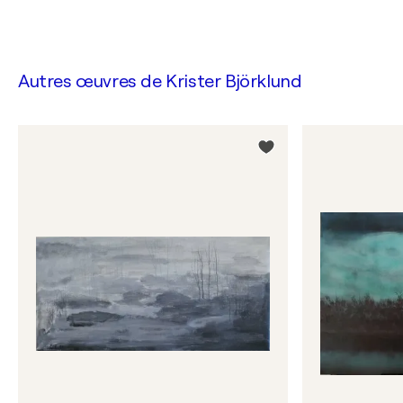
Autres œuvres de
Krister Björklund