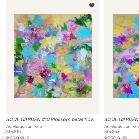
SOUL GARDEN #10 Blossom petal flow
SOUL GARDEN #
Acrylique sur Toile
Acrylique sur Toil
39x36in
39x35in
2 630 $US
2 550 $US