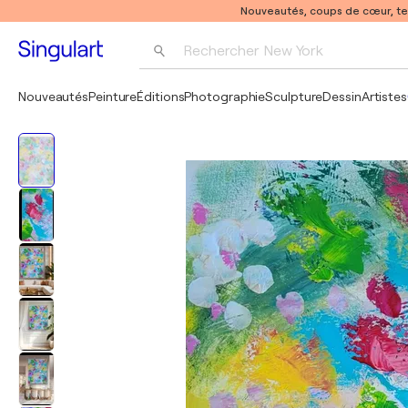
Nouveautés, coups de cœur, t
Rechercher 
New York
Photographie
Nouveautés
Peinture
Éditions
Photographie
Sculpture
Dessin
Artistes
Pop Art
Pablo Picasso