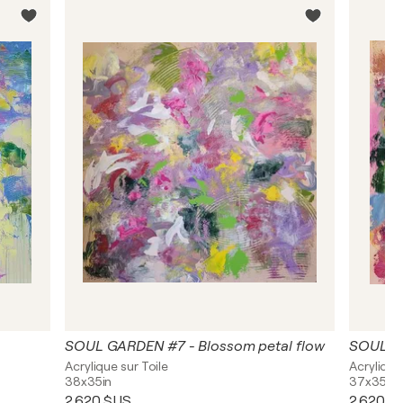
SOUL GARDEN #7 - Blossom petal flow
SOUL GA
Acrylique sur Toile
Acrylique
38x35in
37x35in
2 620 $US
2 620 $