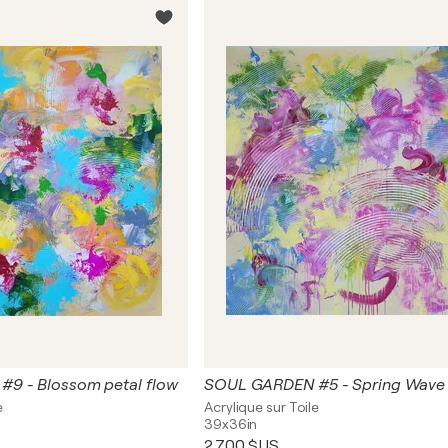
9 - Blossom petal flow
SOUL GARDEN #5 - Spring Wave
e
Acrylique sur Toile
39x36in
2 700 $US