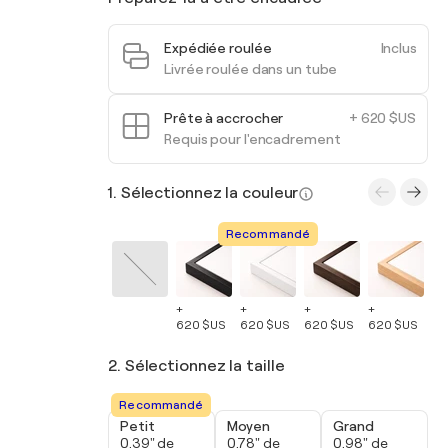
Expédiée roulée
Inclus
Livrée roulée dans un tube
Prête à accrocher
+ 620 $US
Requis pour l'encadrement
1. Sélectionnez la couleur
Recommandé
+
+
+
+
+
620 $US
620 $US
620 $US
620 $US
62
2. Sélectionnez la taille
Recommandé
Petit
Moyen
Grand
0,39" de
0,78" de
0,98" de