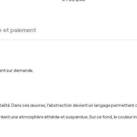
e et paiement
ent sur demande.
talité. Dans ces œuvres, l’abstraction devient un langage permettant d’ex
i créent une atmosphère éthérée et suspendue. Sur ce fond, la couleur i