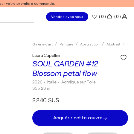
% sur votre première commande.
(
0
)
( 0 )
Vendez avec nous
Galerie d'art
Peinture
Abstraction
Abstrait
Acry
Laura Capellini
SOUL GARDEN #12
Blossom petal flow
2026
• Italie
•
Acrylique sur Toile
35 x 28 in
2 240 $US
Acquérir cette œuvre