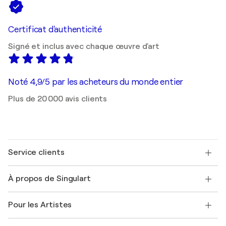
Certificat d'authenticité
Signé et inclus avec chaque œuvre d'art
Noté 4,9/5 par les acheteurs du monde entier
Plus de 20 000 avis clients
Service clients
Nous contacter
À propos de Singulart
Expédition
Politique de retour
A propos de nous
Témoignages de clients
Pour les Artistes
FAQ
Offrir une carte cadeau
Sociétés affiliées
Rejoignez notre programme commercial
Rejoindre Singulart en tant qu'artiste
Nos artistes