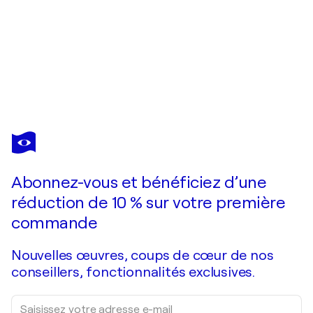
LAURENCE SAUNOIS
Nympheus Luminansis ©, "Palpitantes Lumières" : Tirage d'art d'après une peinture à l'huile originale
7 880 $US
Faire une offre
Acquérir
Abonnez-vous et bénéficiez d’une
réduction de 10 % sur votre première
commande
Nouvelles œuvres, coups de cœur de nos
conseillers, fonctionnalités exclusives.