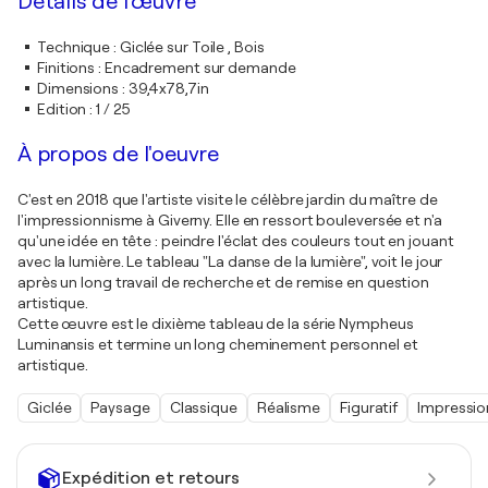
Détails de l'œuvre
Technique
:
Giclée sur Toile , Bois
Finitions
:
Encadrement sur demande
Dimensions
:
39,4x78,7in
Edition
:
1 / 25
À propos de l'oeuvre
C'est en 2018 que l'artiste visite le célèbre jardin du maître de
l'impressionnisme à Giverny. Elle en ressort bouleversée et n'a
qu'une idée en tête : peindre l'éclat des couleurs tout en jouant
avec la lumière. Le tableau "La danse de la lumière", voit le jour
après un long travail de recherche et de remise en question
artistique.
Cette œuvre est le dixième tableau de la série Nympheus
Luminansis et termine un long cheminement personnel et
artistique.
Giclée
Paysage
Classique
Réalisme
Figuratif
Impressi
Expédition et retours