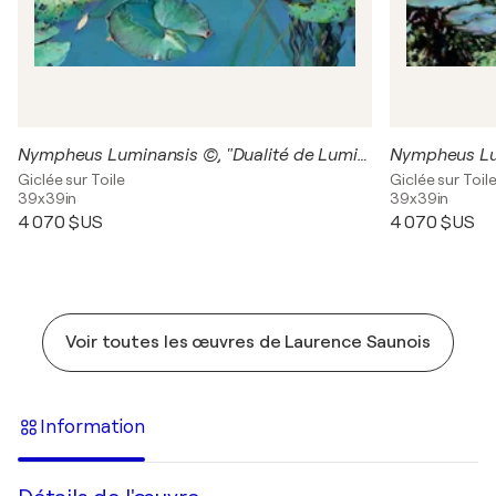
Nympheus Luminansis ©, "Dualité de Lumières" : Tirage d'art d'après une peinture à l'huile originale
Giclée sur Toile
Giclée sur Toil
39x39in
39x39in
4 070 $US
4 070 $US
Voir toutes les œuvres de Laurence Saunois
Information