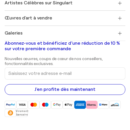
Mon compte
Artistes Célèbres sur Singulart
Se connecter en tant qu'Artiste
Magazine Singulart
Protection acheteur
Emplois
+33 1 76 44 06 42
Henri Matisse
Découvrez une sélection d'art original
Œuvres d'art à vendre
Marc Chagall
Pablo Picasso
Tableaux à vendre
Salvador Dalí
Galeries
Tableaux abstraits à vendre
Banksy
Peintures à l'huile
Mr. Brainwash
Galeries d'art en France
Abonnez-vous et bénéficiez d’une réduction de 10 %
Peintures de paysage
Shepard Fairey
Galeries d'art en Belgique
sur votre première commande
Estampes
Sculptures
Nouvelles œuvres, coups de cœur de nos conseillers,
Peintures acryliques
fonctionnalités exclusives.
Saisissez
votre
adresse
e-
mail
J'en profite dès maintenant
Virement
bancaire