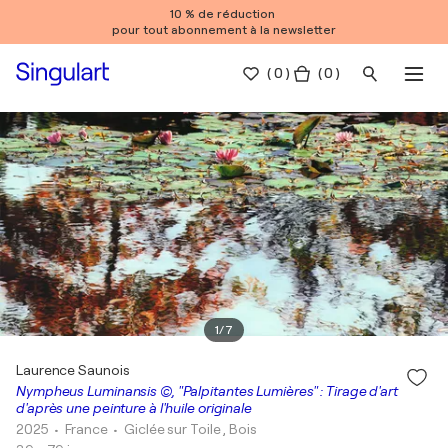
10 % de réduction
pour tout abonnement à la newsletter
(
0
)
( 0 )
1
/
7
Laurence Saunois
Nympheus Luminansis ©, "Palpitantes Lumières" : Tirage d'art
d'après une peinture à l'huile originale
2025
• France
•
Giclée sur Toile , Bois