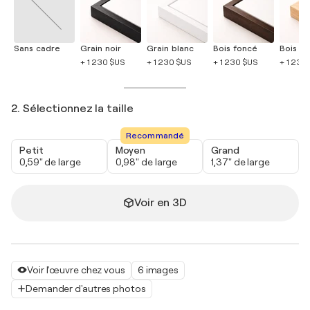
Sans cadre
Grain noir
Grain blanc
Bois foncé
Bois cla
+ 1 230 $US
+ 1 230 $US
+ 1 230 $US
+ 1 230
2. Sélectionnez la taille
Recommandé
Petit
Moyen
Grand
0,59" de large
0,98" de large
1,37" de large
Voir en 3D
Voir l'œuvre chez vous
6 images
Demander d'autres photos