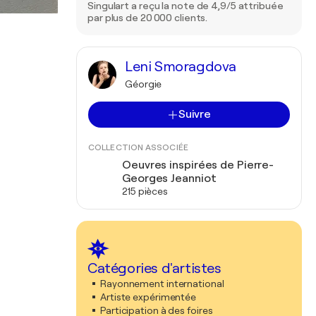
Singulart a reçu la note de 4,9/5 attribuée
par plus de 20 000 clients.
Leni Smoragdova
Géorgie
Suivre
COLLECTION ASSOCIÉE
Oeuvres inspirées de Pierre-
Georges Jeanniot
215 pièces
Catégories d'artistes
Rayonnement international
Artiste expérimentée
Participation à des foires