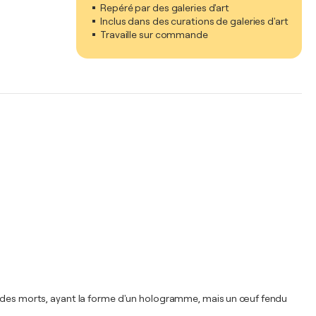
Repéré par des galeries d'art
Inclus dans des curations de galeries d'art
Travaille sur commande
de des morts, ayant la forme d'un hologramme, mais un œuf fendu