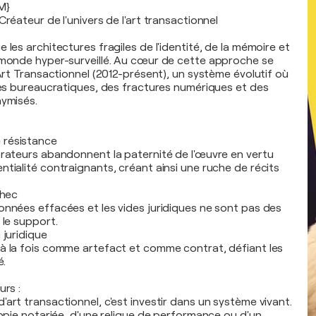
M}
Créateur de l'univers de l'art transactionnel
 les architectures fragiles de l'identité, de la mémoire et
 monde hyper-surveillé. Au cœur de cette approche se
'Art Transactionnel (2012-présent), un système évolutif où
lles bureaucratiques, des fractures numériques et des
nymisés.
 résistance
orateurs abandonnent la paternité de l'œuvre en vertu
ntialité contraignants, créant ainsi une ruche de récits
chec
onnées effacées et les vides juridiques ne sont pas des
 le support.
 juridique
à la fois comme artefact et comme contrat, défiant les
é.
urs :
art transactionnel, c'est investir dans un système vivant.
copie notariée, d'une relique de performance ou d'un