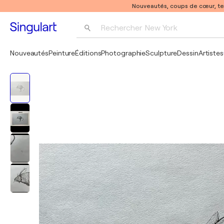
Nouveautés, coups de cœur, t
Rechercher 
New York
Photographie
Nouveautés
Peinture
Éditions
Photographie
Sculpture
Dessin
Artistes
Pop Art
Pablo Picasso