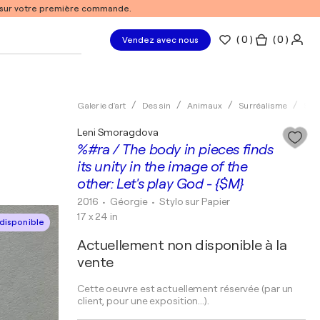
% sur votre première commande.
(
0
)
( 0 )
Vendez avec nous
Galerie d'art
Dessin
Animaux
Surréalisme
Styl
Leni Smoragdova
%#ra / The body in pieces finds
its unity in the image of the
other: Let's play God - {$M}
2016
• Géorgie
•
Stylo sur Papier
17 x 24 in
disponible
Actuellement non disponible à la
vente
Cette oeuvre est actuellement réservée (par un
client, pour une exposition...).