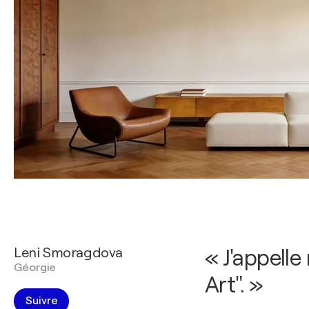
Leni Smoragdova
« J'appelle
Géorgie
Art". »
Suivre