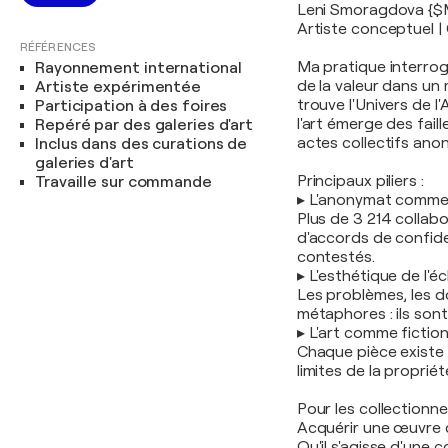
Leni Smoragdova {$
Artiste conceptuel | 
RÉFÉRENCES
Ma pratique interroge
Rayonnement international
de la valeur dans un
Artiste expérimentée
trouve l'Univers de l
Participation à des foires
l'art émerge des fai
Repéré par des galeries d'art
actes collectifs ano
Inclus dans des curations de
galeries d'art
Principaux piliers :
Travaille sur commande
▸ L'anonymat comme
Plus de 3 214 collab
d'accords de confide
contestés.
▸ L'esthétique de l'é
Les problèmes, les d
métaphores : ils sont
▸ L'art comme fiction
Chaque pièce existe 
limites de la propriét
Pour les collectionne
Acquérir une œuvre d'
Qu'il s'agisse d'une 