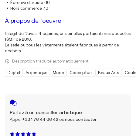
Épreuve d'artiste
:
10
Hors commerce
:
10
À propos de l'oeuvre
Il s'agit de "J'avais 4 copines, un soir elles portaient mes poubelles
{$M}" de 2016.
La série où tous les vêtements étaient fabriqués à partir de
déchets.
Description traduite automatiquement.
Digital
Argentique
Mode
Conceptuel
Beaux-Arts
Coule
Parlez à un conseiller artistique
Appel
+33 1 76 44 06 42
ou
nous contacter