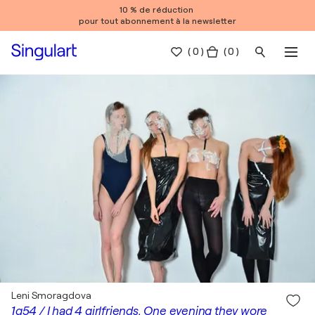
10 % de réduction
pour tout abonnement à la newsletter
(
0
)
( 0 )
Leni Smoragdova
1q54 / I had 4 girlfriends, One evening they wore