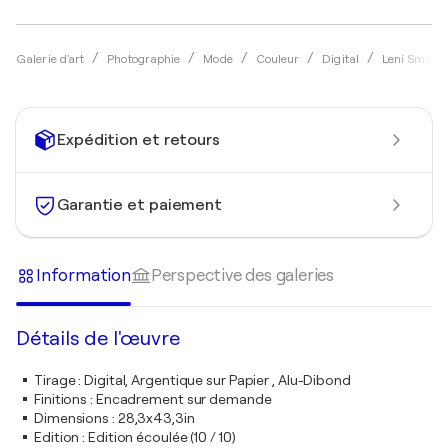
Galerie d'art
Photographie
Mode
Couleur
Digital
Leni Smora
Expédition et retours
Garantie et paiement
Information
Perspective des galeries
Détails de l'œuvre
Tirage
:
Digital, Argentique sur Papier , Alu-Dibond
Finitions
:
Encadrement sur demande
Dimensions
:
28,3x43,3in
Edition
:
Edition écoulée (10 / 10)