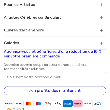
A propos de nous
Témoignages de clients
Pour les Artistes
FAQ
Offrir une carte cadeau
Sociétés affiliées
Rejoignez notre programme commercial
Rejoindre Singulart en tant qu'artiste
Nos artistes
Mon compte
Artistes Célèbres sur Singulart
Se connecter en tant qu'Artiste
Magazine Singulart
Protection acheteur
Emplois
+33 1 76 44 06 42
Henri Matisse
Découvrez une sélection d'art original
Œuvres d'art à vendre
Marc Chagall
Pablo Picasso
Tableaux à vendre
Salvador Dalí
Galeries
Tableaux abstraits à vendre
Banksy
Peintures à l'huile
Mr. Brainwash
Galeries d'art en France
Abonnez-vous et bénéficiez d’une réduction de 10 %
Peintures de paysage
Shepard Fairey
Galeries d'art en Belgique
sur votre première commande
Estampes
Sculptures
Nouvelles œuvres, coups de cœur de nos conseillers,
Peintures acryliques
fonctionnalités exclusives.
Saisissez
votre
adresse
e-
mail
J'en profite dès maintenant
Virement