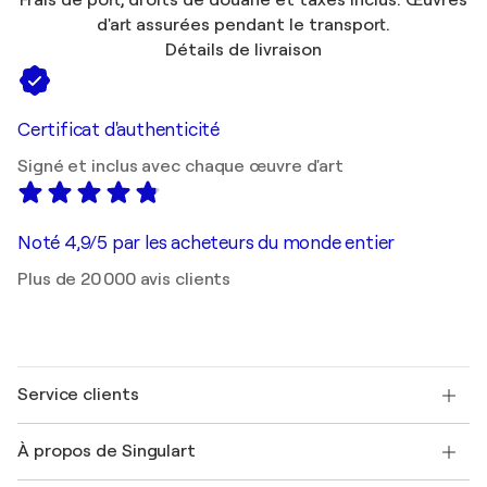
Frais de port, droits de douane et taxes inclus. Œuvres
d'art assurées pendant le transport.
Détails de livraison
Certificat d'authenticité
Signé et inclus avec chaque œuvre d'art
Noté 4,9/5 par les acheteurs du monde entier
Plus de 20 000 avis clients
Service clients
Nous contacter
À propos de Singulart
Expédition
Politique de retour