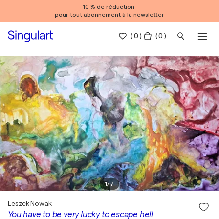
10 % de réduction
pour tout abonnement à la newsletter
(
0
)
( 0 )
1
/
7
Leszek Nowak
You have to be very lucky to escape hell