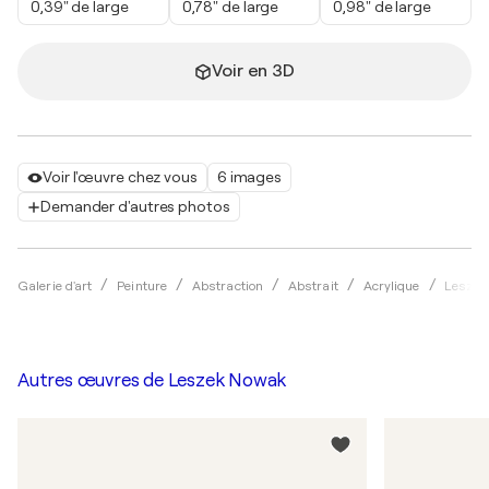
0,39" de large
0,78" de large
0,98" de large
Voir en 3D
Voir l'œuvre chez vous
6 images
Demander d'autres photos
Galerie d'art
Peinture
Abstraction
Abstrait
Acrylique
Leszek
Autres œuvres de
Leszek Nowak