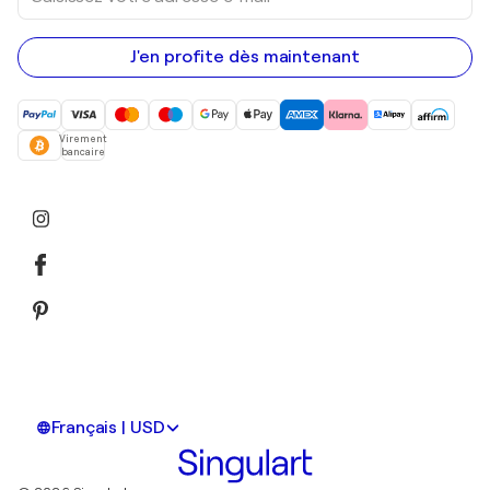
adresse
e-
mail
J'en profite dès maintenant
Virement
bancaire
Français | USD