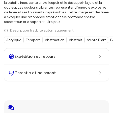
la bataille incessante entre l'espoir et le désespoir, la joie et la
douleur. Les couleurs vibrantes représentent l’énergie explosive
de la vie et ses tournants imprévisibles. Cette image est destinée
à évoquer une résonance émotionnelle profonde chez le
spectateur et à apporter
…
Lire plus
Description traduite automatiquement.
Acrylique
Tempera
Abstraction
Abstrait
œuvre D'art
P
Expédition et retours
Garantie et paiement