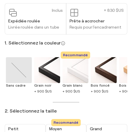
Inclus
+ 830 $US
Expédiée roulée
Prête à accrocher
Livrée roulée dans un tube
Requis pour l'encadrement
1. Sélectionnez la couleur
Recommandé
Sans cadre
Grain noir
Grain blanc
Bois foncé
Bois cla
+ 900 $US
+ 900 $US
+ 900 $US
+ 900 
2. Sélectionnez la taille
Recommandé
Petit
Moyen
Grand