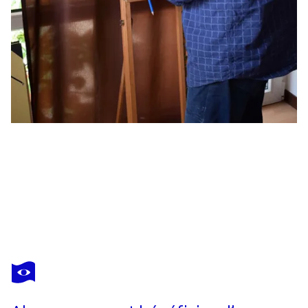
LESZEK NOWAK
You have to be very lucky to escape hell
5 200 $US
Faire une offre
Acquérir