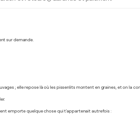
ment sur demande.
 sauvages ; elle repose là où les pissenlits montent en graines, et on la
er.
vent emporte quelque chose qui t'appartenait autrefois :