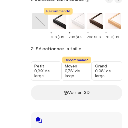
Recommandé
+
+
+
+
+
780 $US
780 $US
780 $US
780 $US
78
2. Sélectionnez la taille
Recommandé
Petit
Moyen
Grand
0,39" de
0,78" de
0,98" de
large
large
large
Voir en 3D