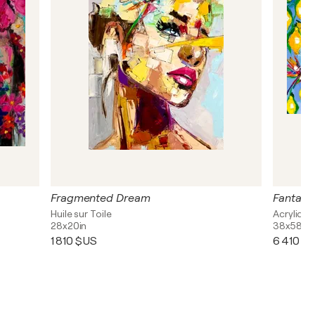
Fragmented Dream
Fantasy
Huile sur Toile
Acrylique
28x20in
38x58in
1 810 $US
6 410 $