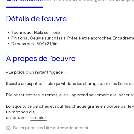
Détails de l'œuvre
Technique
:
Huile sur Toile
Finitions
:
Oeuvre sur châssis. Prête à être accrochée. Encadre
Dimensions
:
39,4x31,5in
À propos de l'oeuvre
«Le poids d'un instant fugace»
Il existe un esprit paisible qui vit dans les champs parmi les fleurs
Elle ne retient pas le temps, elle lui apprend seulement à le laisser all
Lorsque tu te penches et souffles, chaque graine emportée par le 
un mot non dit,
un souvenir
…
Lire plus
Description traduite automatiquement.