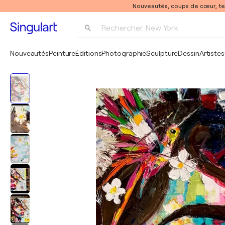
Nouveautés, coups de cœur, t
Rechercher 
New York
Photographie
Nouveautés
Peinture
Éditions
Photographie
Sculpture
Dessin
Artistes
Pop Art
Pablo Picasso