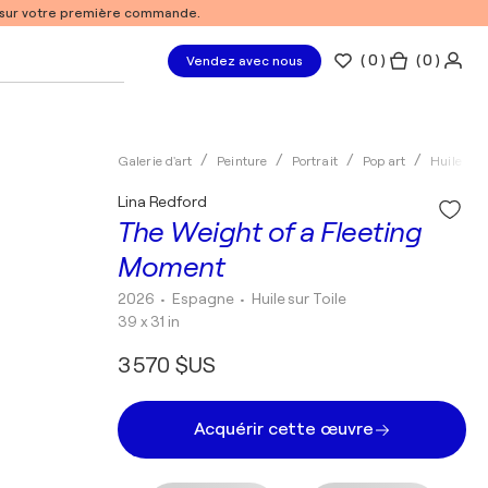
% sur votre première commande.
(
0
)
( 0 )
Vendez avec nous
Galerie d'art
Peinture
Portrait
Pop art
Huile
Lina Redford
The Weight of a Fleeting
Moment
2026
• Espagne
•
Huile sur Toile
39 x 31 in
3 570 $US
Acquérir cette œuvre