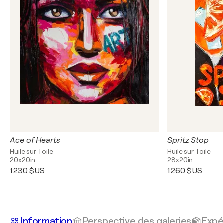
Ace of Hearts
Spritz Stop
Huile sur Toile
Huile sur Toile
20x20in
28x20in
1 230 $US
1 260 $US
Information
Perspective des galeries
Expé