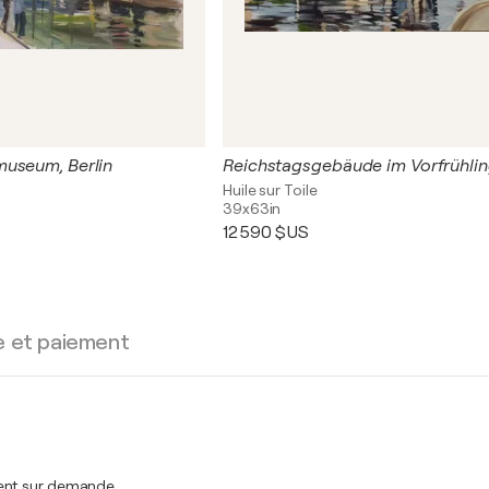
useum, Berlin
Reichstagsgebäude im Vorfrühli
Huile sur Toile
39x63in
12 590 $US
e et paiement
ment sur demande.