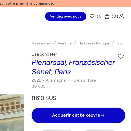
% sur votre première commande.
(
0
)
( 0 )
Vendez avec nous
Galerie d'art
Peinture
Histoire et Politique
Figuratif
Lisa Schoefer
Plenarsaal, Französischer
Senat, Paris
2022
• Allemagne
•
Huile sur Toile
39 x 63 in
11 610 $US
Acquérir cette œuvre