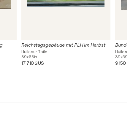
ng
Reichstagsgebäude mit PLH im Herbst
Bundesk
Huile sur Toile
Huile sur 
39x63in
39x59in
17 710 $US
9 150 $