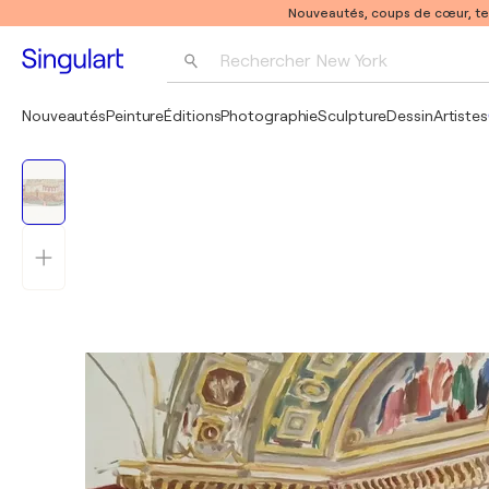
Nouveautés, coups de cœur, t
Rechercher 
New York
Photographie
Nouveautés
Peinture
Éditions
Photographie
Sculpture
Dessin
Artistes
Pop Art
Pablo Picasso