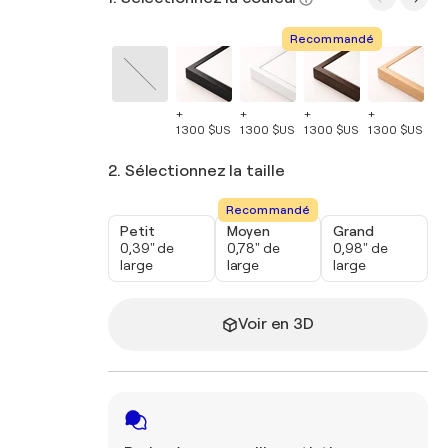
Recommandé
+
+
+
+
+
1 300 $US
1 300 $US
1 300 $US
1 300 $US
1 
2. Sélectionnez la taille
Recommandé
Petit
Moyen
Grand
0,39" de
0,78" de
0,98" de
large
large
large
Voir en 3D