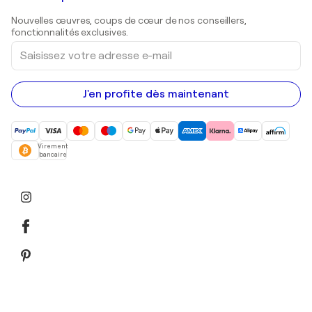
Sculptures
Nouvelles œuvres, coups de cœur de nos conseillers,
Peintures acryliques
fonctionnalités exclusives.
Saisissez
votre
adresse
e-
mail
J'en profite dès maintenant
Virement
bancaire