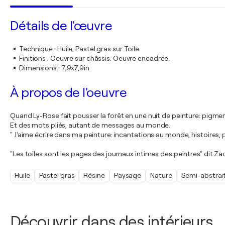
Détails de l'œuvre
Technique
:
Huile, Pastel gras sur Toile
Finitions
:
Oeuvre sur châssis. Oeuvre encadrée.
Dimensions
:
7,9x7,9in
À propos de l'oeuvre
Quand Ly-Rose fait pousser la forêt en une nuit de peinture: pigment
Et des mots pliés, autant de messages au monde.
" J'aime écrire dans ma peinture: incantations au monde, histoires, 
"Les toiles sont les pages des journaux intimes des peintres" dit Zao
Huile
Pastel gras
Résine
Paysage
Nature
Semi-abstrai
Découvrir dans des intérieurs