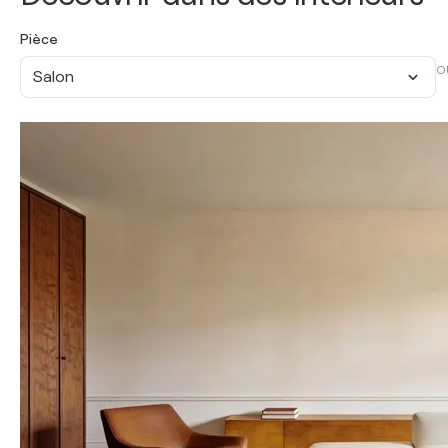
Pièce
O
Salon