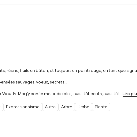
s, résine, huile en bâton, et toujours un point rouge, en tant que signal
pensées sauvages, voeux, secrets...
 Wou-Ki. Moi j'y confie mes indicibles, aussitôt écrits, aussitôt
…
Lire pl
t
Expressionnisme
Autre
Arbre
Herbe
Plante