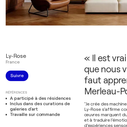
Ly-Rose
« Il est vr
France
que nous v
Suivre
faut appren
Merleau-P
RÉFÉRENCES
A participé à des résidences
Inclus dans des curations de
"Je crée des machine
galeries d'art
Ly-Rose s’affirme co
Travaille sur commande
œuvres marquent dura
et à traduire l’émoti
d’expériences sensori