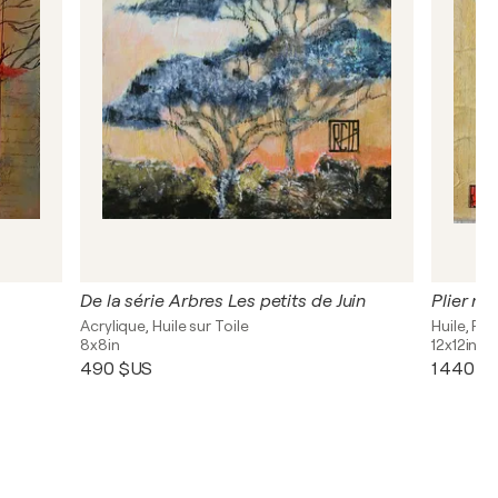
De la série Arbres Les petits de Juin
Plier m
Acrylique, Huile sur Toile
Huile, Pas
8x8in
12x12in
490 $US
1 440 $