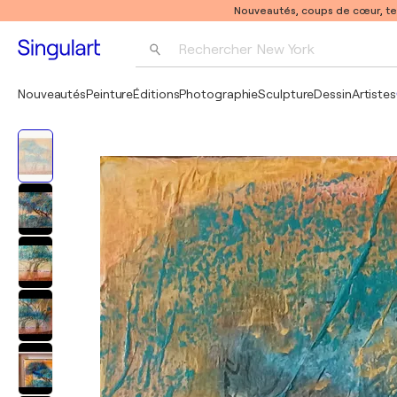
Nouveautés, coups de cœur, t
Rechercher 
New York
Photographie
Nouveautés
Peinture
Éditions
Photographie
Sculpture
Dessin
Artistes
Pop Art
Pablo Picasso