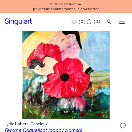
10 % de réduction
pour tout abonnement à la newsletter
(
0
)
( 0 )
1
/
5
Lydia Habers-Canclaux
Femme Coquelicot (poppy woman)