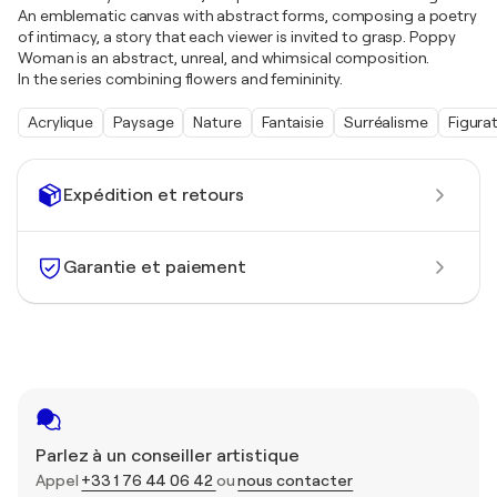
An emblematic canvas with abstract forms, composing a poetry
of intimacy, a story that each viewer is invited to grasp. Poppy
Woman is an abstract, unreal, and whimsical composition.
In the series combining flowers and femininity.
Acrylique
Paysage
Nature
Fantaisie
Surréalisme
Figurat
Expédition et retours
Garantie et paiement
Parlez à un conseiller artistique
Appel
+33 1 76 44 06 42
ou
nous contacter