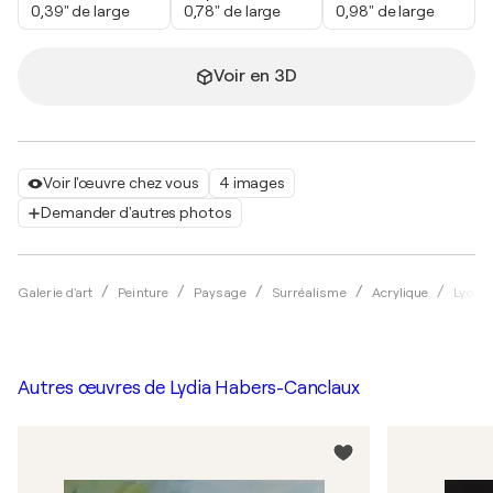
0,39" de large
0,78" de large
0,98" de large
Voir en 3D
Voir l'œuvre chez vous
4 images
Demander d'autres photos
Galerie d'art
Peinture
Paysage
Surréalisme
Acrylique
Lydia
Autres œuvres de
Lydia Habers-Canclaux