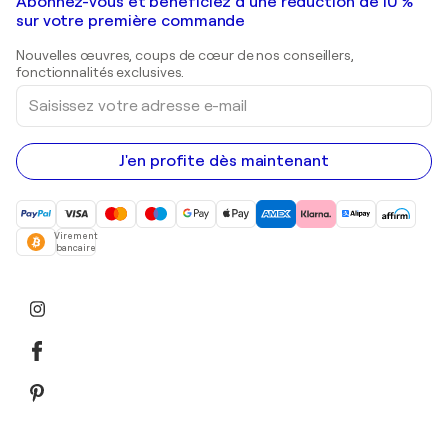
Galeries d'art en France
Abonnez-vous et bénéficiez d’une réduction de 10 %
Peintures de paysage
Shepard Fairey
Galeries d'art en Belgique
sur votre première commande
Estampes
Sculptures
Nouvelles œuvres, coups de cœur de nos conseillers,
Peintures acryliques
fonctionnalités exclusives.
Saisissez
votre
adresse
e-
mail
J'en profite dès maintenant
Virement
bancaire