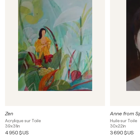
Zen
Anne from Sp
Acrylique sur Toile
Huile sur Toile
39x31in
30x22in
4 950 $US
3 690 $US