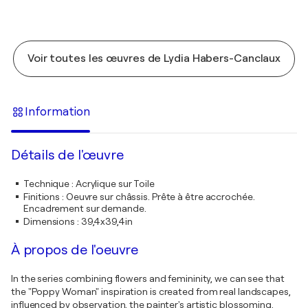
Voir toutes les œuvres de Lydia Habers-Canclaux
Information
Détails de l'œuvre
Technique
:
Acrylique sur Toile
Finitions
:
Oeuvre sur châssis. Prête à être accrochée.
Encadrement sur demande.
Dimensions
:
39,4x39,4in
À propos de l'oeuvre
In the series combining flowers and femininity, we can see that
the "Poppy Woman" inspiration is created from real landscapes,
influenced by observation, the painter's artistic blossoming.