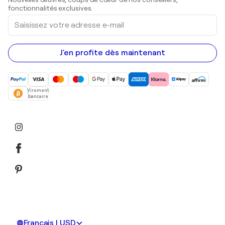
Peintures acryliques
fonctionnalités exclusives.
Saisissez
votre
adresse
e-
mail
J'en profite dès maintenant
Virement
bancaire
Français | USD