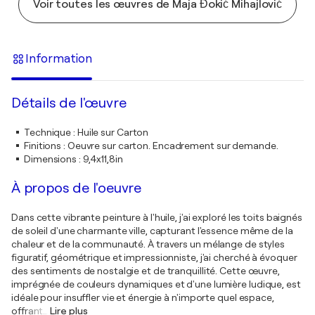
Voir toutes les œuvres de Maja Đokić Mihajlović
Information
Détails de l'œuvre
Technique
:
Huile sur Carton
Finitions
:
Oeuvre sur carton. Encadrement sur demande.
Dimensions
:
9,4x11,8in
À propos de l'oeuvre
Dans cette vibrante peinture à l'huile, j'ai exploré les toits baignés
de soleil d'une charmante ville, capturant l'essence même de la
chaleur et de la communauté. À travers un mélange de styles
figuratif, géométrique et impressionniste, j'ai cherché à évoquer
des sentiments de nostalgie et de tranquillité. Cette œuvre,
imprégnée de couleurs dynamiques et d'une lumière ludique, est
idéale pour insuffler vie et énergie à n'importe quel espace,
offrant
…
Lire plus