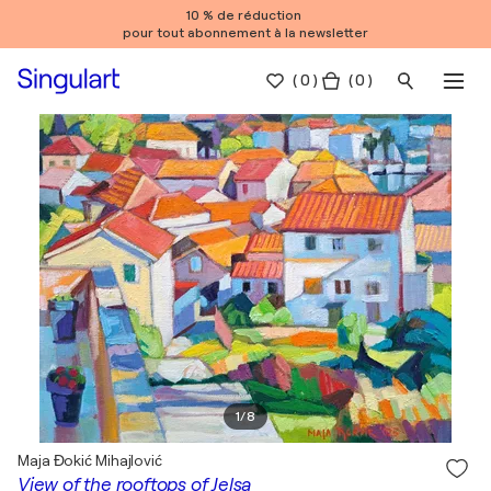
10 % de réduction
pour tout abonnement à la newsletter
(
0
)
( 0 )
1
/
8
Maja Đokić Mihajlović
View of the rooftops of Jelsa