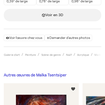
0,39" de large
0,78" de large
0,98" de large
Voir en 3D
Voir l'œuvre chez vous
Demander d'autres photos
Galerie d'art
Peinture
Scène de genre
Naïf
Acrylique
Malka T
Autres œuvres de
Malka Tsentsiper