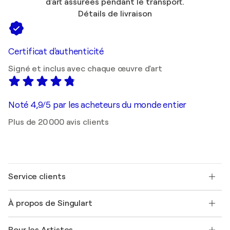
d'art assurées pendant le transport.
Détails de livraison
Certificat d'authenticité
Signé et inclus avec chaque œuvre d'art
Noté 4,9/5 par les acheteurs du monde entier
Plus de 20 000 avis clients
Service clients
Nous contacter
À propos de Singulart
Expédition
Politique de retour
A propos de nous
Témoignages de clients
Pour les Artistes