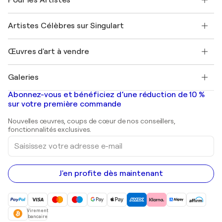
FAQ
Offrir une carte cadeau
Sociétés affiliées
Rejoignez notre programme commercial
Rejoindre Singulart en tant qu'artiste
Nos artistes
Mon compte
Artistes Célèbres sur Singulart
Se connecter en tant qu'Artiste
Magazine Singulart
Protection acheteur
Emplois
+33 1 76 44 06 42
Henri Matisse
Découvrez une sélection d'art original
Œuvres d'art à vendre
Marc Chagall
Pablo Picasso
Tableaux à vendre
Salvador Dalí
Galeries
Tableaux abstraits à vendre
Banksy
Peintures à l'huile
Mr. Brainwash
Galeries d'art en France
Abonnez-vous et bénéficiez d’une réduction de 10 %
Peintures de paysage
Shepard Fairey
Galeries d'art en Belgique
sur votre première commande
Estampes
Sculptures
Nouvelles œuvres, coups de cœur de nos conseillers,
Peintures acryliques
fonctionnalités exclusives.
Saisissez
votre
adresse
e-
mail
J'en profite dès maintenant
Virement
bancaire