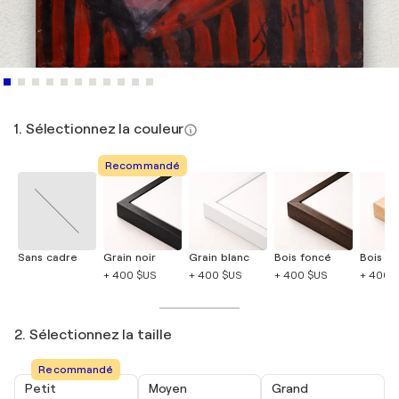
1. Sélectionnez la couleur
Recommandé
Sans cadre
Grain noir
Grain blanc
Bois foncé
Bois cla
+ 400 $US
+ 400 $US
+ 400 $US
+ 400 
2. Sélectionnez la taille
Recommandé
Petit
Moyen
Grand