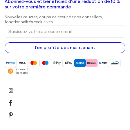
Galeries d'art en France
Abonnez-vous et bénéficiez d’une réduction de 10 %
Peintures de paysage
Shepard Fairey
Galeries d'art en Belgique
sur votre première commande
Estampes
Sculptures
Nouvelles œuvres, coups de cœur de nos conseillers,
Peintures acryliques
fonctionnalités exclusives.
Saisissez
votre
adresse
e-
mail
J'en profite dès maintenant
Virement
bancaire