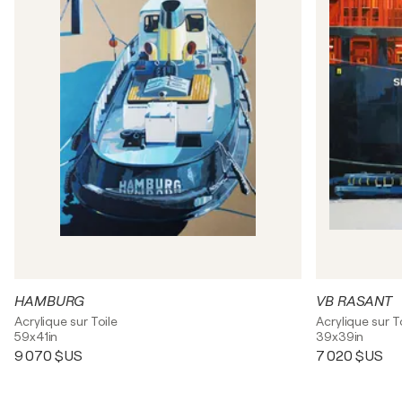
HAMBURG
VB RASANT
Acrylique sur Toile
Acrylique sur T
59x41in
39x39in
9 070 $US
7 020 $US