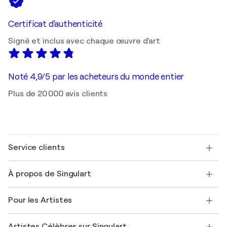
Certificat d'authenticité
Signé et inclus avec chaque œuvre d'art
Noté 4,9/5 par les acheteurs du monde entier
Plus de 20 000 avis clients
Service clients
Nous contacter
À propos de Singulart
Expédition
Politique de retour
A propos de nous
Témoignages de clients
Pour les Artistes
FAQ
Offrir une carte cadeau
Sociétés affiliées
Rejoignez notre programme commercial
Rejoindre Singulart en tant qu'artiste
Nos artistes
Mon compte
Artistes Célèbres sur Singulart