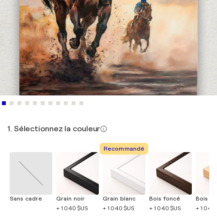
1. Sélectionnez la couleur
Recommandé
Sans cadre
Grain noir
Grain blanc
Bois foncé
Bois cla
+ 1 040 $US
+ 1 040 $US
+ 1 040 $US
+ 1 040