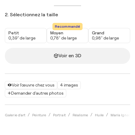
2. Sélectionnez la taille
Recommandé
Petit
Moyen
Grand
0,39" de large
0,78" de large
0,98" de large
Voir en 3D
Voir l'œuvre chez vous
4 images
Demander d'autres photos
Galerie d'art
Peinture
Portrait
Réalisme
Huile
María Ignacia