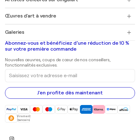
Se connecter en tant qu'Artiste
Magazine Singulart
Protection acheteur
Emplois
+33 1 76 44 06 42
Henri Matisse
Découvrez une sélection d'art original
Œuvres d'art à vendre
Marc Chagall
Pablo Picasso
Tableaux à vendre
Salvador Dalí
Galeries
Tableaux abstraits à vendre
Banksy
Peintures à l'huile
Mr. Brainwash
Galeries d'art en France
Abonnez-vous et bénéficiez d’une réduction de 10 %
Peintures de paysage
Shepard Fairey
Galeries d'art en Belgique
sur votre première commande
Estampes
Sculptures
Nouvelles œuvres, coups de cœur de nos conseillers,
Peintures acryliques
fonctionnalités exclusives.
Saisissez
votre
adresse
e-
mail
J'en profite dès maintenant
Virement
bancaire