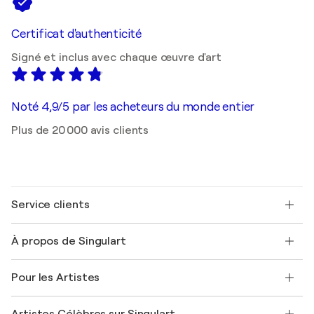
Certificat d'authenticité
Signé et inclus avec chaque œuvre d'art
Noté 4,9/5 par les acheteurs du monde entier
Plus de 20 000 avis clients
Service clients
Nous contacter
À propos de Singulart
Expédition
Politique de retour
A propos de nous
Témoignages de clients
Pour les Artistes
FAQ
Offrir une carte cadeau
Sociétés affiliées
Rejoignez notre programme commercial
Rejoindre Singulart en tant qu'artiste
Nos artistes
Mon compte
Artistes Célèbres sur Singulart