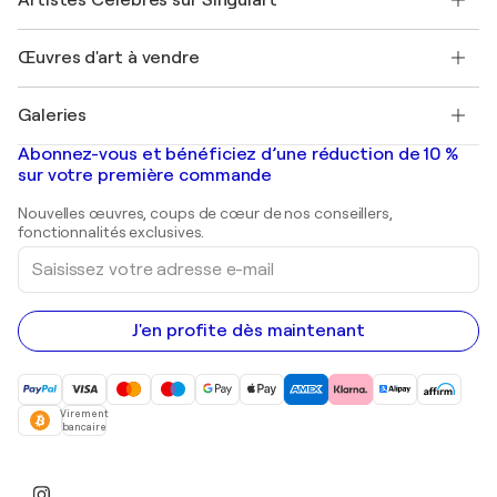
Se connecter en tant qu'Artiste
Magazine Singulart
Protection acheteur
Emplois
+33 1 76 44 06 42
Henri Matisse
Découvrez une sélection d'art original
Œuvres d'art à vendre
Marc Chagall
Pablo Picasso
Tableaux à vendre
Salvador Dalí
Galeries
Tableaux abstraits à vendre
Banksy
Peintures à l'huile
Mr. Brainwash
Galeries d'art en France
Abonnez-vous et bénéficiez d’une réduction de 10 %
Peintures de paysage
Shepard Fairey
Galeries d'art en Belgique
sur votre première commande
Estampes
Sculptures
Nouvelles œuvres, coups de cœur de nos conseillers,
Peintures acryliques
fonctionnalités exclusives.
Saisissez
votre
adresse
e-
mail
J'en profite dès maintenant
Virement
bancaire