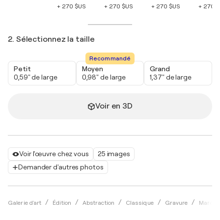
+ 270 $US
+ 270 $US
+ 270 $US
+ 270 
2. Sélectionnez la taille
Recommandé
Petit
Moyen
Grand
0,59" de large
0,98" de large
1,37" de large
Voir en 3D
Voir l'œuvre chez vous
25 images
Demander d'autres photos
Galerie d'art
Édition
Abstraction
Classique
Gravure
Marc C