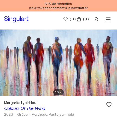
10 % de réduction
pour tout abonnement à la newsletter
(
0
)
( 0 )
1
/
27
Margarita Lypiridou
Colours Of The Wind
2023
• Grèce
•
Acrylique, Pastel sur Toile