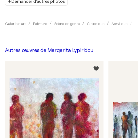
Demander d'autres photos
Galerie d'art
Peinture
Scène de genre
Classique
Acrylique
M
Autres œuvres de
Margarita Lypiridou