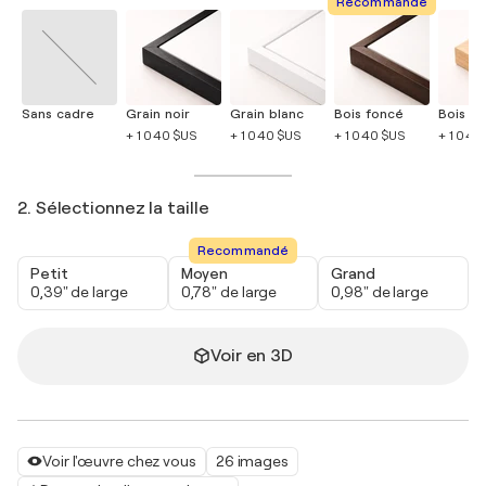
Recommandé
Sans cadre
Grain noir
Grain blanc
Bois foncé
Bois cla
+ 1 040 $US
+ 1 040 $US
+ 1 040 $US
+ 1 040
2. Sélectionnez la taille
Recommandé
Petit
Moyen
Grand
0,39" de large
0,78" de large
0,98" de large
Voir en 3D
Voir l'œuvre chez vous
26 images