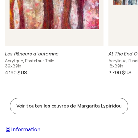
Les flâneurs d' automne
At The End O
Acrylique, Pastel sur Toile
Acrylique, Fusai
39x39in
18x39in
4 190 $US
2 790 $US
Voir toutes les œuvres de Margarita Lypiridou
Information