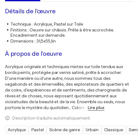
Détails de l'œuvre
Technique
:
Acrylique, Pastel sur Toile
Finitions
:
Oeuvre sur châssis. Prête à être accrochée.
Encadrement sur demande.
Dimensions
:
31,5x55,1in
À propos de l'oeuvre
Acrylique originale et techniques mixtes sur toile tendue aux
bords peints, protégée par vernis satiné, prête à accrocher.
D'une manière ou d'une autre, nous sommes tous des
vagabonds et des émerveillés, des explorateurs de quartiers et
de coins, d'expériences et de sentiments, des charognards de
rêves et de choses, nous exposant quotidiennement aux
vicissitudes de la beauté et de la vie. Ensemble ou seuls, nous
portons le mystère du quotidien… Colors
…
Lire plus
Description traduite automatiquement.
Acrylique
Pastel
Scène de genre
Urbain
Classique
Semi