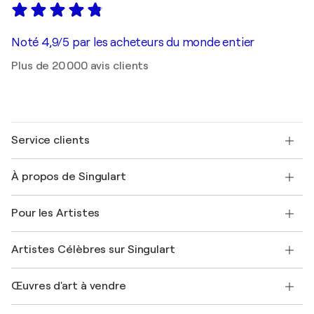
Noté 4,9/5 par les acheteurs du monde entier
Plus de 20 000 avis clients
Service clients
Nous contacter
À propos de Singulart
Expédition
Politique de retour
A propos de nous
Témoignages de clients
Pour les Artistes
FAQ
Offrir une carte cadeau
Sociétés affiliées
Rejoignez notre programme commercial
Rejoindre Singulart en tant qu'artiste
Nos artistes
Mon compte
Artistes Célèbres sur Singulart
Se connecter en tant qu'Artiste
Magazine Singulart
Protection acheteur
Emplois
+33 1 76 44 06 42
Henri Matisse
Découvrez une sélection d'art original
Œuvres d'art à vendre
Marc Chagall
Pablo Picasso
Tableaux à vendre