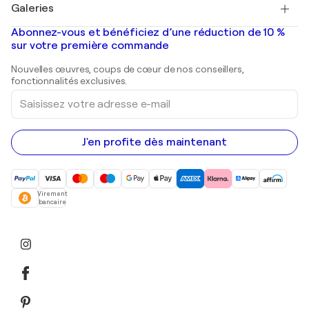
Salvador Dalí
Galeries
Tableaux abstraits à vendre
Banksy
Peintures à l'huile
Mr. Brainwash
Galeries d'art en France
Abonnez-vous et bénéficiez d’une réduction de 10 %
Peintures de paysage
Shepard Fairey
Galeries d'art en Belgique
sur votre première commande
Estampes
Sculptures
Nouvelles œuvres, coups de cœur de nos conseillers,
Peintures acryliques
fonctionnalités exclusives.
Saisissez
votre
adresse
e-
mail
J'en profite dès maintenant
Virement
bancaire