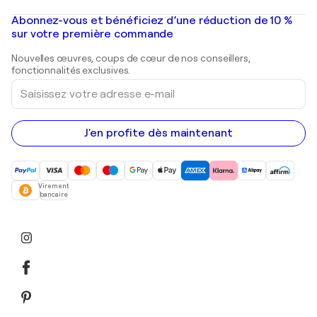
Banksy
Peintures à l'huile
Mr. Brainwash
Galeries d'art en France
Abonnez-vous et bénéficiez d’une réduction de 10 %
Peintures de paysage
Shepard Fairey
Galeries d'art en Belgique
sur votre première commande
Estampes
Sculptures
Nouvelles œuvres, coups de cœur de nos conseillers,
Peintures acryliques
fonctionnalités exclusives.
Saisissez
votre
adresse
e-
mail
J'en profite dès maintenant
Virement
bancaire