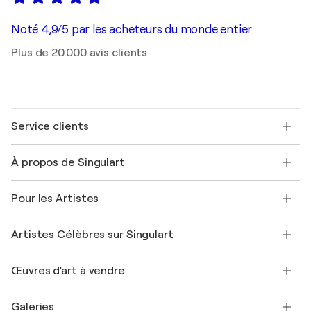
Noté 4,9/5 par les acheteurs du monde entier
Plus de 20 000 avis clients
Service clients
Nous contacter
À propos de Singulart
Expédition
Politique de retour
A propos de nous
Témoignages de clients
Pour les Artistes
FAQ
Offrir une carte cadeau
Sociétés affiliées
Rejoignez notre programme commercial
Rejoindre Singulart en tant qu'artiste
Nos artistes
Mon compte
Artistes Célèbres sur Singulart
Se connecter en tant qu'Artiste
Magazine Singulart
Protection acheteur
Emplois
+33 1 76 44 06 42
Henri Matisse
Découvrez une sélection d'art original
Œuvres d'art à vendre
Marc Chagall
Pablo Picasso
Tableaux à vendre
Salvador Dalí
Galeries
Tableaux abstraits à vendre