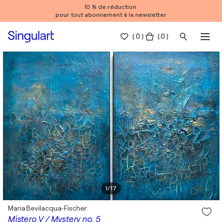
10 % de réduction
pour tout abonnement à la newsletter
(
0
)
( 0 )
1
/
17
Maria Bevilacqua-Fischer
Mistero V / Mystery no. 5