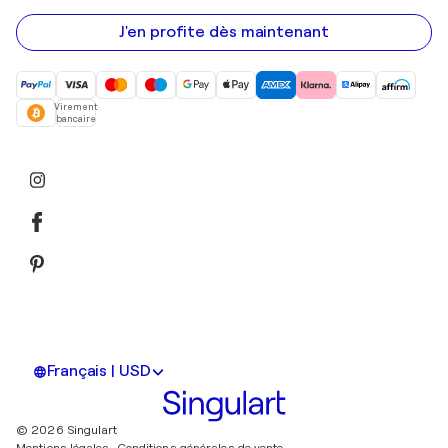
e-
mail
J'en profite dès maintenant
Virement
bancaire
Français | USD
© 2026 Singulart