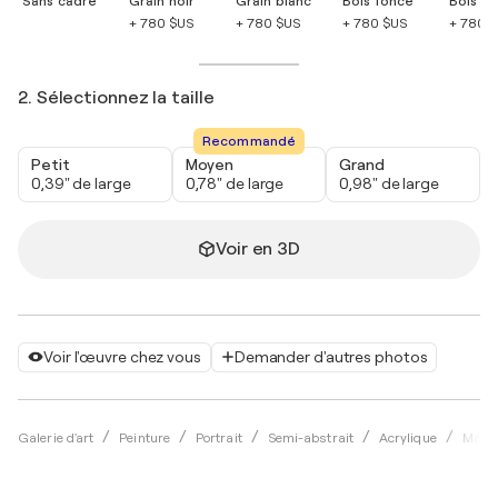
Sans cadre
Grain noir
Grain blanc
Bois foncé
Bois cla
+ 780 $US
+ 780 $US
+ 780 $US
+ 780 
2. Sélectionnez la taille
Recommandé
Petit
Moyen
Grand
0,39" de large
0,78" de large
0,98" de large
Voir en 3D
Voir l'œuvre chez vous
Demander d'autres photos
Galerie d'art
Peinture
Portrait
Semi-abstrait
Acrylique
Mari