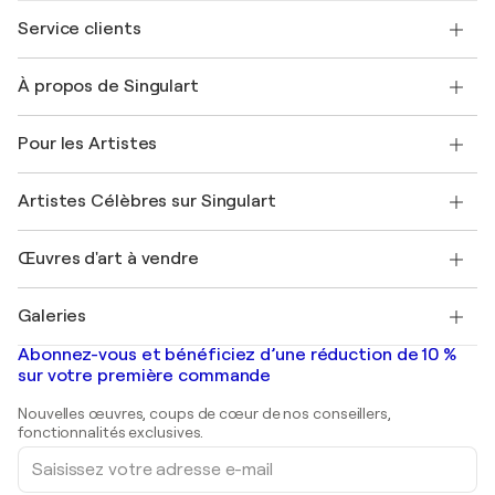
Service clients
Nous contacter
À propos de Singulart
Expédition
Politique de retour
A propos de nous
Témoignages de clients
Pour les Artistes
FAQ
Offrir une carte cadeau
Sociétés affiliées
Rejoignez notre programme commercial
Rejoindre Singulart en tant qu'artiste
Nos artistes
Mon compte
Artistes Célèbres sur Singulart
Se connecter en tant qu'Artiste
Magazine Singulart
Protection acheteur
Emplois
+33 1 76 44 06 42
Henri Matisse
Découvrez une sélection d'art original
Œuvres d'art à vendre
Marc Chagall
Pablo Picasso
Tableaux à vendre
Salvador Dalí
Galeries
Tableaux abstraits à vendre
Banksy
Peintures à l'huile
Mr. Brainwash
Galeries d'art en France
Abonnez-vous et bénéficiez d’une réduction de 10 %
Peintures de paysage
Shepard Fairey
Galeries d'art en Belgique
sur votre première commande
Estampes
Sculptures
Nouvelles œuvres, coups de cœur de nos conseillers,
Peintures acryliques
fonctionnalités exclusives.
Saisissez
votre
adresse