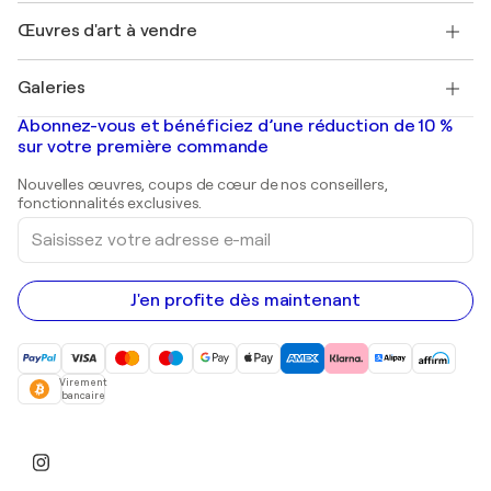
Emplois
+33 1 76 44 06 42
Henri Matisse
Découvrez une sélection d'art original
Œuvres d'art à vendre
Marc Chagall
Pablo Picasso
Tableaux à vendre
Salvador Dalí
Galeries
Tableaux abstraits à vendre
Banksy
Peintures à l'huile
Mr. Brainwash
Galeries d'art en France
Abonnez-vous et bénéficiez d’une réduction de 10 %
Peintures de paysage
Shepard Fairey
Galeries d'art en Belgique
sur votre première commande
Estampes
Sculptures
Nouvelles œuvres, coups de cœur de nos conseillers,
Peintures acryliques
fonctionnalités exclusives.
Saisissez
votre
adresse
e-
mail
J'en profite dès maintenant
Virement
bancaire