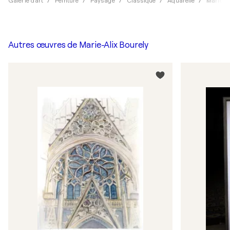
Galerie d'art
Peinture
Paysage
Classique
Aquarelle
Marie-Al
Autres œuvres de
Marie-Alix Bourely