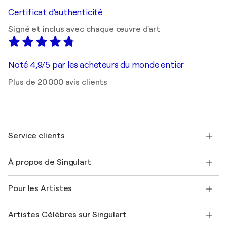
Certificat d'authenticité
Signé et inclus avec chaque œuvre d'art
Noté 4,9/5 par les acheteurs du monde entier
Plus de 20 000 avis clients
Service clients
Nous contacter
À propos de Singulart
Expédition
Politique de retour
A propos de nous
Témoignages de clients
Pour les Artistes
FAQ
Offrir une carte cadeau
Sociétés affiliées
Rejoignez notre programme commercial
Rejoindre Singulart en tant qu'artiste
Nos artistes
Mon compte
Artistes Célèbres sur Singulart
Se connecter en tant qu'Artiste
Magazine Singulart
Protection acheteur