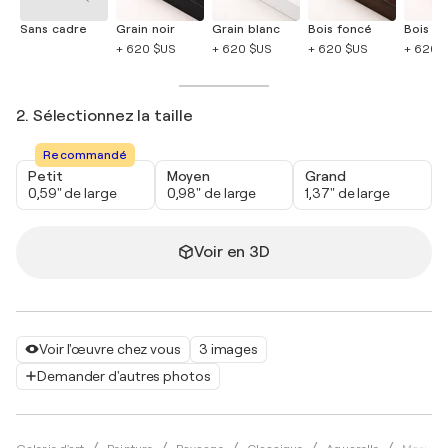
Sans cadre
Grain noir
Grain blanc
Bois foncé
Bois cla
+ 620 $US
+ 620 $US
+ 620 $US
+ 620 
2. Sélectionnez la taille
Recommandé
Petit
Moyen
Grand
0,59" de large
0,98" de large
1,37" de large
Voir en 3D
Voir l'œuvre chez vous
3 images
Demander d'autres photos