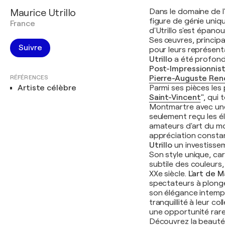
Maurice Utrillo
Dans le domaine de 
figure de génie uniqu
France
d'Utrillo s'est épano
Ses œuvres, principa
Suivre
pour leurs représent
Utrillo
a été profond
Post-Impressionnis
RÉFÉRENCES
Pierre-Auguste Ren
Artiste célèbre
Parmi ses pièces les
Saint-Vincent
"
, qui
Montmartre avec une
seulement reçu les él
amateurs d'art du m
appréciation constant
Utrillo
un investissem
Son style unique, car
subtile des couleurs,
XXe siècle.
L'art de M
spectateurs à plong
son élégance intempo
tranquillité à leur col
une opportunité rare
Découvrez la beauté s