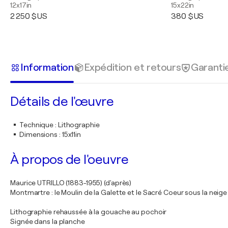
12x17in
15x22in
2 250 $US
380 $US
Information
Expédition et retours
Garanti
Détails de l'œuvre
Technique
:
Lithographie
Dimensions
:
15x11in
À propos de l'oeuvre
Maurice UTRILLO (1883-1955) (d'après)
Montmartre : le Moulin de la Galette et le Sacré Coeur sous la neige
Lithographie rehaussée à la gouache au pochoir
Signée dans la planche