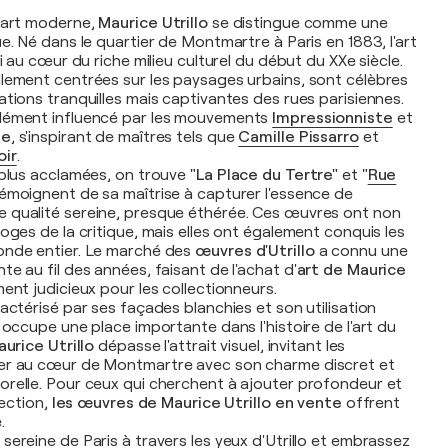
l'art moderne,
Maurice Utrillo
se distingue comme une
e. Né dans le quartier de Montmartre à Paris en 1883, l'art
ui au cœur du riche milieu culturel du début du XXe siècle.
lement centrées sur les paysages urbains, sont célèbres
ations tranquilles mais captivantes des rues parisiennes.
ément influencé par les mouvements
Impressionniste
et
te
, s'inspirant de maîtres tels que
Camille Pissarro
et
oir
.
 plus acclamées, on trouve
"La Place du Tertre"
et
"
Rue
 témoignent de sa maîtrise à capturer l'essence de
 qualité sereine, presque éthérée. Ces œuvres ont non
oges de la critique, mais elles ont également conquis les
onde entier. Le marché des
œuvres d'Utrillo
a connu une
e au fil des années, faisant de l'achat d'
art de Maurice
ent judicieux pour les collectionneurs.
actérisé par ses façades blanchies et son utilisation
 occupe une place importante dans l'histoire de l'art du
aurice Utrillo
dépasse l'attrait visuel, invitant les
er au cœur de Montmartre avec son charme discret et
relle. Pour ceux qui cherchent à ajouter profondeur et
lection,
les œuvres de Maurice Utrillo en vente
offrent
.
ereine de Paris à travers les yeux d'Utrillo et embrassez