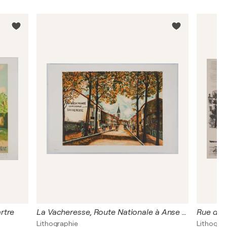
rtre
La Vacheresse, Route Nationale à Anse (Rhône), Lithographie signée
Lithographie
Lithogra