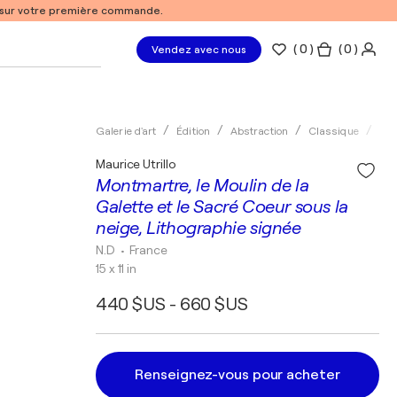
% sur votre première commande.
(
0
)
( 0 )
Vendez avec nous
Galerie d'art
Édition
Abstraction
Classique
Lit
Maurice Utrillo
Montmartre, le Moulin de la
Galette et le Sacré Coeur sous la
neige, Lithographie signée
N.D
• France
15 x 11 in
440 $US - 660 $US
Renseignez-vous pour acheter