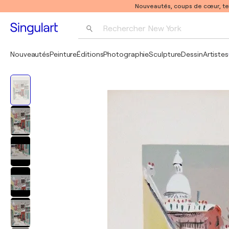
Nouveautés, coups de cœur, t
Rechercher 
New York
Photographie
Nouveautés
Peinture
Éditions
Photographie
Sculpture
Dessin
Artistes
Pop Art
Pablo Picasso