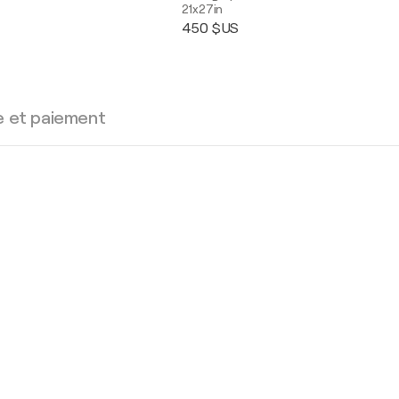
21x27in
450 $US
e et paiement