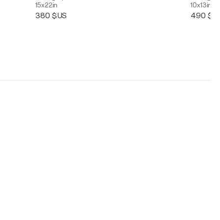
15x22in
10x13in
380 $US
490 $U