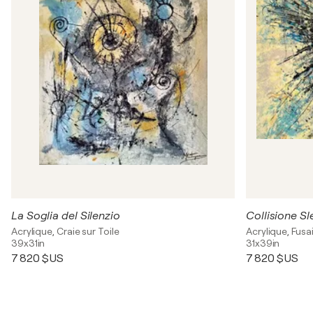
La Soglia del Silenzio
Collisione Sl
Acrylique, Craie sur Toile
Acrylique, Fusai
39x31in
31x39in
7 820 $US
7 820 $US