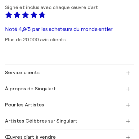
Signé et inclus avec chaque œuvre d'art
Noté 4,9/5 par les acheteurs du monde entier
Plus de 20 000 avis clients
Service clients
Nous contacter
À propos de Singulart
Expédition
Politique de retour
A propos de nous
Témoignages de clients
Pour les Artistes
FAQ
Offrir une carte cadeau
Sociétés affiliées
Rejoignez notre programme commercial
Rejoindre Singulart en tant qu'artiste
Nos artistes
Mon compte
Artistes Célèbres sur Singulart
Se connecter en tant qu'Artiste
Magazine Singulart
Protection acheteur
Emplois
+33 1 76 44 06 42
Henri Matisse
Découvrez une sélection d'art original
Œuvres d'art à vendre
Marc Chagall