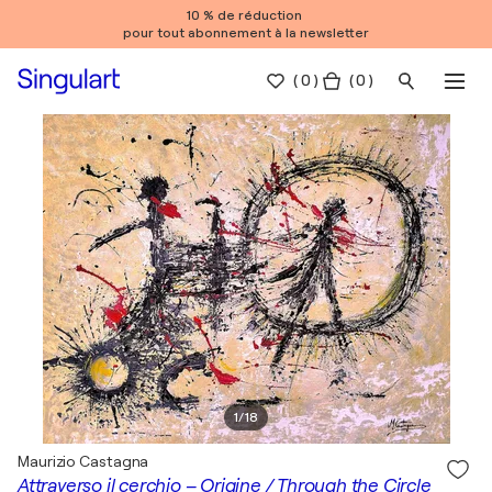
10 % de réduction
pour tout abonnement à la newsletter
(
0
)
( 0 )
1
/
18
Maurizio Castagna
Attraverso il cerchio – Origine / Through the Circle