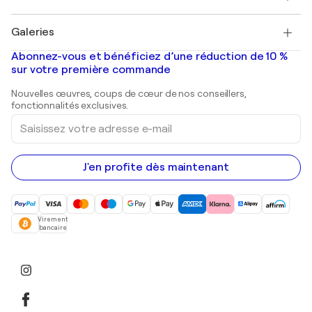
Pablo Picasso
Tableaux à vendre
Salvador Dalí
Galeries
Tableaux abstraits à vendre
Banksy
Peintures à l'huile
Mr. Brainwash
Galeries d'art en France
Abonnez-vous et bénéficiez d’une réduction de 10 %
Peintures de paysage
Shepard Fairey
Galeries d'art en Belgique
sur votre première commande
Estampes
Sculptures
Nouvelles œuvres, coups de cœur de nos conseillers,
Peintures acryliques
fonctionnalités exclusives.
Saisissez
votre
adresse
e-
mail
J'en profite dès maintenant
Virement
bancaire