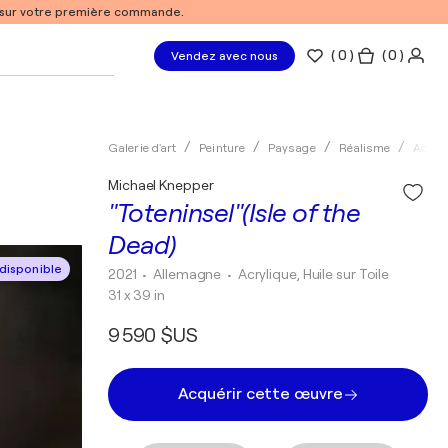
% sur votre première commande.
(
0
)
( 0 )
Vendez avec nous
Galerie d'art
Peinture
Paysage
Réalisme
Acryli
Michael Knepper
"Toteninsel"(Isle of the
Dead)
disponible
2021
• Allemagne
•
Acrylique, Huile sur Toile
31 x 39 in
9 590 $US
Acquérir cette œuvre