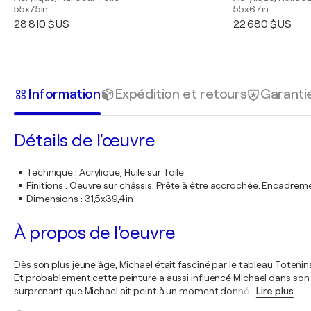
55x75in
55x67in
28 810 $US
22 680 $US
Information
Expédition et retours
Garanti
Détails de l'œuvre
Technique
:
Acrylique, Huile sur Toile
Finitions
:
Oeuvre sur châssis. Prête à être accrochée. Encadre
Dimensions
:
31,5x39,4in
À propos de l'oeuvre
Dès son plus jeune âge, Michael était fasciné par le tableau Toten
Et probablement cette peinture a aussi influencé Michael dans son 
surprenant que Michael ait peint à un moment donné
…
Lire plus