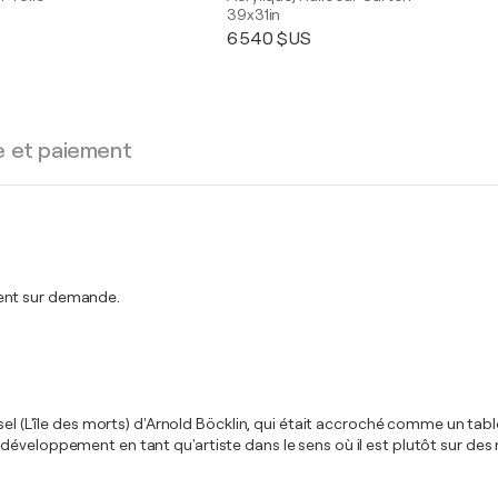
39x31in
6 540 $US
e et paiement
ment sur demande.
insel (L'île des morts) d'Arnold Böcklin, qui était accroché comme un 
développement en tant qu'artiste dans le sens où il est plutôt sur des