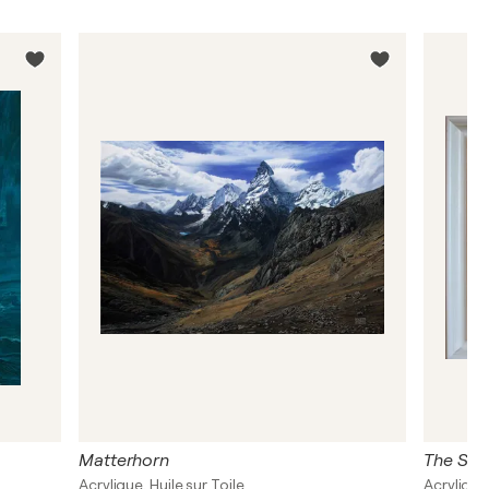
Matterhorn
The Sea 
Acrylique, Huile sur Toile
Acrylique