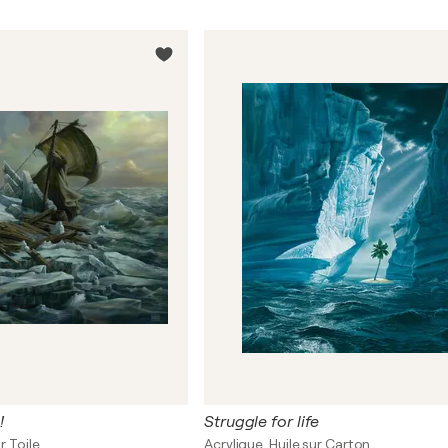
!
Struggle for life
r Toile
Acrylique, Huile sur Carton