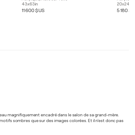
43x63in
20x24in
11 600 $US
5 180 $
tableau magnifiquement encadré dans le salon de sa grand-mère.
 motifs sombres que sur des images colorées. Et il n'est donc pas