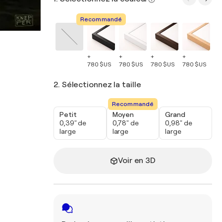
Recommandé
+
+
+
+
+
780 $US
780 $US
780 $US
780 $US
78
2. Sélectionnez la taille
Recommandé
Petit
Moyen
Grand
0,39" de
0,78" de
0,98" de
large
large
large
Voir en 3D