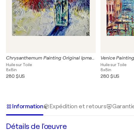
Chrysanthemum Painting Original Ipmasto Oil Artwork 20/20 Flowers Painting Bouquet in Vase Bright Bouquet of Flowers Wall Art
Huile sur Toile
Huile sur Toile
8x8in
8x8in
280 $US
280 $US
Information
Expédition et retours
Garanti
Détails de l'œuvre