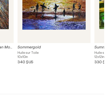
Cornwall Painting Seascape Ocean Modern Contemporary Painting Nature Artwork
Sommergold
Huile sur Toile
Huile sur 
10x10in
12x12in
340 $US
330 $U