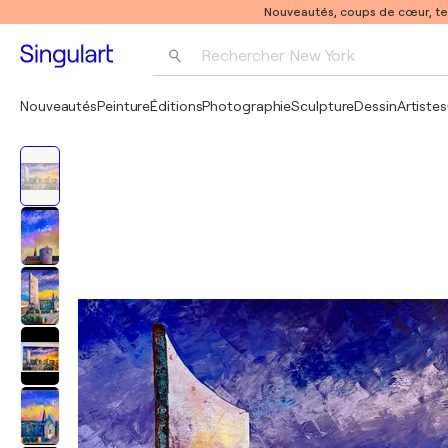
Nouveautés, coups de cœur, t
Rechercher 
New York
Photographie
Nouveautés
Peinture
Éditions
Photographie
Sculpture
Dessin
Artistes
Pop Art
Pablo Picasso