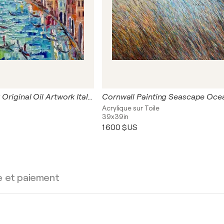
Venice Painting Original Oil Artwork Italian Landscape Venetian Landscape Venice at Sunset Palace Miniature Impasto Art
Acrylique sur Toile
39x39in
1 600 $US
e et paiement