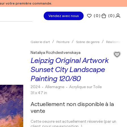
% sur votre première commande.
(
0
)
( 0 )
Vendez avec nous
Galerie d'art
Peinture
Scène de genre
Réalisme
Nataliya Rozhdestvenskaya
Leipzig Original Artwork
Sunset City Landscape
Painting 120/80
2024
• Allemagne
•
Acrylique sur Toile
31 x 47 in
Actuellement non disponible à la
vente
Cette oeuvre est actuellement réservée (par un
client, pour une exposition...).