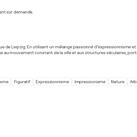
ent sur demande.
orique de Leipzig. En utilisant un mélange passionné d’expressionnisme 
ge au mouvement constant de la ville et aux structures séculaires, porté
isme
Figuratif
Expressionnisme
Impressionisme
Nature
Arb