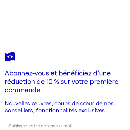
NATALIYA ROZHDESTVENSKAYA
Lighthouse Painting Original Artwork 100/70 Coastline Sea Seascape Large Modern Art
1 550 $US
Faire une offre
Acquérir
Abonnez-vous et bénéficiez d’une
réduction de 10 % sur votre première
commande
Nouvelles œuvres, coups de cœur de nos
conseillers, fonctionnalités exclusives.