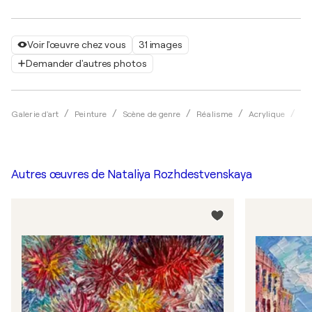
Voir l'œuvre chez vous
31 images
Demander d'autres photos
Galerie d'art
Peinture
Scène de genre
Réalisme
Acrylique
Na
Autres œuvres de
Nataliya Rozhdestvenskaya