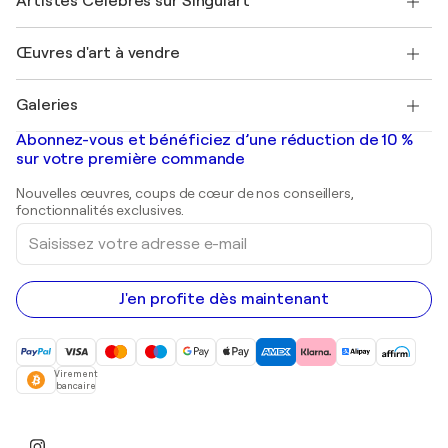
Artistes Célèbres sur Singulart
Se connecter en tant qu'Artiste
Magazine Singulart
Protection acheteur
Emplois
+33 1 76 44 06 42
Henri Matisse
Découvrez une sélection d'art original
Œuvres d'art à vendre
Marc Chagall
Pablo Picasso
Tableaux à vendre
Salvador Dalí
Galeries
Tableaux abstraits à vendre
Banksy
Peintures à l'huile
Mr. Brainwash
Galeries d'art en France
Abonnez-vous et bénéficiez d’une réduction de 10 %
Peintures de paysage
Shepard Fairey
Galeries d'art en Belgique
sur votre première commande
Estampes
Sculptures
Nouvelles œuvres, coups de cœur de nos conseillers,
Peintures acryliques
fonctionnalités exclusives.
Saisissez
votre
adresse
e-
mail
J'en profite dès maintenant
Virement
bancaire