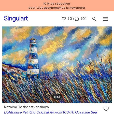
10 % de réduction
pour tout abonnement à la newsletter
(
0
)
( 0 )
1
/
32
Nataliya Rozhdestvenskaya
Lighthouse Painting Original Artwork 100/70 Coastline Sea