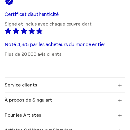
Certificat d'authenticité
Signé et inclus avec chaque œuvre d'art
Noté 4,9/5 par les acheteurs du monde entier
Plus de 20 000 avis clients
Service clients
Nous contacter
À propos de Singulart
Expédition
Politique de retour
A propos de nous
Témoignages de clients
Pour les Artistes
FAQ
Offrir une carte cadeau
Sociétés affiliées
Rejoignez notre programme commercial
Rejoindre Singulart en tant qu'artiste
Nos artistes
Mon compte