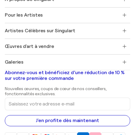
Politique de retour
A propos de nous
Témoignages de clients
Pour les Artistes
FAQ
Offrir une carte cadeau
Sociétés affiliées
Rejoignez notre programme commercial
Rejoindre Singulart en tant qu'artiste
Nos artistes
Mon compte
Artistes Célèbres sur Singulart
Se connecter en tant qu'Artiste
Magazine Singulart
Protection acheteur
Emplois
+33 1 76 44 06 42
Henri Matisse
Découvrez une sélection d'art original
Œuvres d'art à vendre
Marc Chagall
Pablo Picasso
Tableaux à vendre
Salvador Dalí
Galeries
Tableaux abstraits à vendre
Banksy
Peintures à l'huile
Mr. Brainwash
Galeries d'art en France
Abonnez-vous et bénéficiez d’une réduction de 10 %
Peintures de paysage
Shepard Fairey
Galeries d'art en Belgique
sur votre première commande
Estampes
Sculptures
Nouvelles œuvres, coups de cœur de nos conseillers,
Peintures acryliques
fonctionnalités exclusives.
Saisissez
votre
adresse
e-
mail
J'en profite dès maintenant