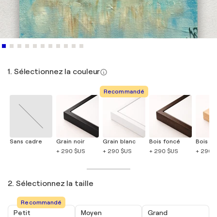
1. Sélectionnez la couleur
Recommandé
Sans cadre
Grain noir
Grain blanc
Bois foncé
Bois cla
+ 290 $US
+ 290 $US
+ 290 $US
+ 290 
2. Sélectionnez la taille
Recommandé
Petit
Moyen
Grand