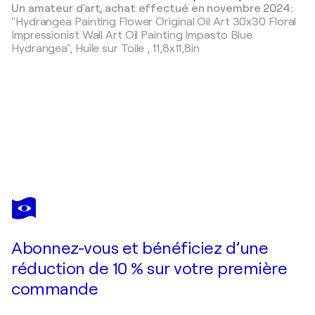
Un amateur d'art, achat effectué en novembre 2024:
"Hydrangea Painting Flower Original Oil Art 30x30 Floral
Impressionist Wall Art Oil Painting Impasto Blue
Hydrangea",
Huile sur Toile
,
11,8x11,8in
NATALIYA ROZHDESTVENSKAYA
Sardinen Original Oil Painting
280 $US
Faire une offre
Acquérir
Abonnez-vous et bénéficiez d’une
réduction de 10 % sur votre première
commande