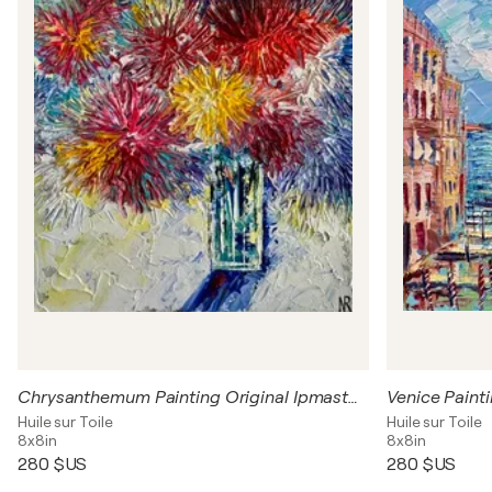
Chrysanthemum Painting Original Ipmasto Oil Artwork 20/20 Flowers Painting Bouquet in Vase Bright Bouquet of Flowers Wall Art
Huile sur Toile
Huile sur Toile
8x8in
8x8in
280 $US
280 $US