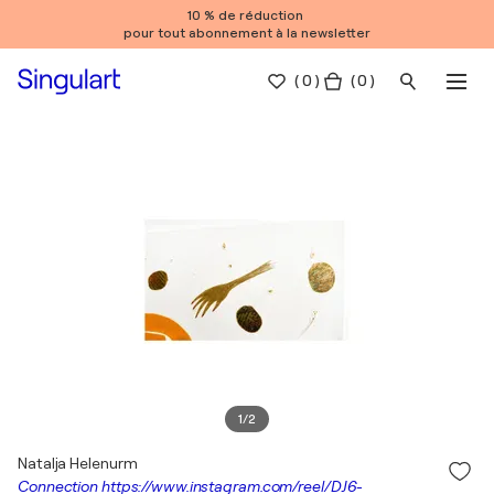
10 % de réduction
pour tout abonnement à la newsletter
(
0
)
( 0 )
1
/
2
Natalja Helenurm
Connection https://www.instagram.com/reel/DJ6-