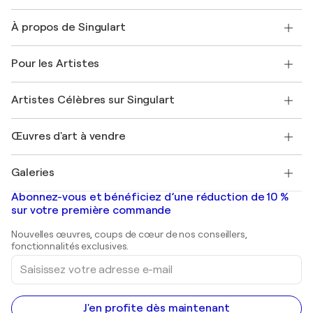
Nous contacter
À propos de Singulart
Expédition
Politique de retour
A propos de nous
Témoignages de clients
Pour les Artistes
FAQ
Offrir une carte cadeau
Sociétés affiliées
Rejoignez notre programme commercial
Rejoindre Singulart en tant qu'artiste
Nos artistes
Mon compte
Artistes Célèbres sur Singulart
Se connecter en tant qu'Artiste
Magazine Singulart
Protection acheteur
Emplois
+33 1 76 44 06 42
Henri Matisse
Découvrez une sélection d'art original
Œuvres d'art à vendre
Marc Chagall
Pablo Picasso
Tableaux à vendre
Salvador Dalí
Galeries
Tableaux abstraits à vendre
Banksy
Peintures à l'huile
Mr. Brainwash
Galeries d'art en France
Abonnez-vous et bénéficiez d’une réduction de 10 %
Peintures de paysage
Shepard Fairey
Galeries d'art en Belgique
sur votre première commande
Estampes
Sculptures
Nouvelles œuvres, coups de cœur de nos conseillers,
Peintures acryliques
fonctionnalités exclusives.
Saisissez
votre
adresse
e-
mail
J'en profite dès maintenant