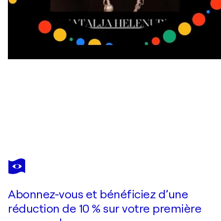
NATALJA HELENURM
Connection https://www.instagram.com/reel/DJ6-QGnNEOr/?utm_source=ig_web_copy_link&igsh=MzRlODBiNWFlZA==
19 330 $US
Faire une offre
Acquérir
Abonnez-vous et bénéficiez d’une
réduction de 10 % sur votre première