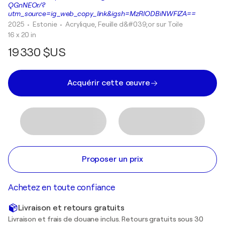
QGnNEOr/?
utm_source=ig_web_copy_link&igsh=MzRlODBiNWFlZA==
2025
• Estonie
•
Acrylique, Feuille d&#039;or sur Toile
16 x 20 in
19 330 $US
Acquérir cette œuvre
Proposer un prix
Achetez en toute confiance
Livraison et retours gratuits
Livraison et frais de douane inclus. Retours gratuits sous 30