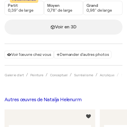
Petit
Moyen
Grand
0,39" de large
0,78" de large
0,98" de large
Voir en 3D
Voir l'œuvre chez vous
Demander d'autres photos
Galerie d'art
Peinture
Conceptuel
Surréalisme
Acrylique
Nat
Autres œuvres de
Natalja Helenurm