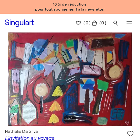
10 % de réduction
pour tout abonnement à la newsletter
(
0
)
( 0 )
1
/
2
Nathalie Da Silva
L'invitation au voyage