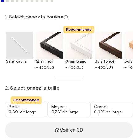
1. Sélectionnez la couleur
Recommandé
Sans cadre
Grain noir
Grain blanc
Bois foncé
Bois cla
+ 400 $US
+ 400 $US
+ 400 $US
+ 400 
2. Sélectionnez la taille
Recommandé
Petit
Moyen
Grand
0,39" de large
0,78" de large
0,98" de large
Voir en 3D