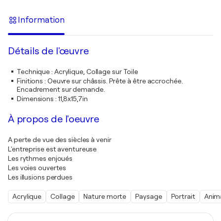
Information
Détails de l'œuvre
Technique
:
Acrylique, Collage sur Toile
Finitions
:
Oeuvre sur châssis. Prête à être accrochée.
Encadrement sur demande.
Dimensions
:
11,8x15,7in
À propos de l'oeuvre
A perte de vue des siècles à venir
L'entreprise est aventureuse
Les rythmes enjoués
Les voies ouvertes
Les illusions perdues
Acrylique
Collage
Nature morte
Paysage
Portrait
Anim