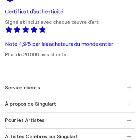
Certificat d'authenticité
Signé et inclus avec chaque œuvre d'art
Noté 4,9/5 par les acheteurs du monde entier
Plus de 20 000 avis clients
Service clients
Nous contacter
À propos de Singulart
Expédition
Politique de retour
A propos de nous
Témoignages de clients
Pour les Artistes
FAQ
Offrir une carte cadeau
Sociétés affiliées
Rejoignez notre programme commercial
Rejoindre Singulart en tant qu'artiste
Nos artistes
Mon compte
Artistes Célèbres sur Singulart
Se connecter en tant qu'Artiste
Magazine Singulart