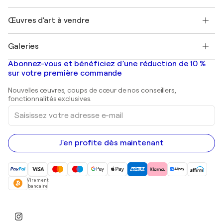
Protection acheteur
Emplois
+33 1 76 44 06 42
Henri Matisse
Découvrez une sélection d'art original
Œuvres d'art à vendre
Marc Chagall
Pablo Picasso
Tableaux à vendre
Salvador Dalí
Galeries
Tableaux abstraits à vendre
Banksy
Peintures à l'huile
Mr. Brainwash
Galeries d'art en France
Abonnez-vous et bénéficiez d’une réduction de 10 %
Peintures de paysage
Shepard Fairey
Galeries d'art en Belgique
sur votre première commande
Estampes
Sculptures
Nouvelles œuvres, coups de cœur de nos conseillers,
Peintures acryliques
fonctionnalités exclusives.
Saisissez
votre
adresse
e-
mail
J'en profite dès maintenant
Virement
bancaire