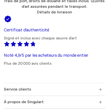
Frais de port, droits de douane et taxes inclus. Œuvres
d'art assurées pendant le transport.
Détails de livraison
Certificat d'authenticité
Signé et inclus avec chaque œuvre d'art
Noté 4,9/5 par les acheteurs du monde entier
Plus de 20 000 avis clients
Service clients
Nous contacter
À propos de Singulart
Expédition
Politique de retour