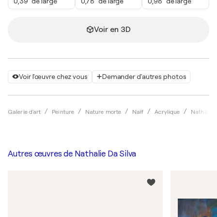
0,39" de large
0,78" de large
0,98" de large
Voir en 3D
Voir l'œuvre chez vous
Demander d'autres photos
Galerie d'art
Peinture
Nature morte
Naïf
Acrylique
Nathalie 
Autres œuvres de
Nathalie Da Silva