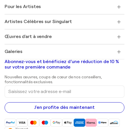
A propos de nous
Témoignages de clients
Pour les Artistes
FAQ
Offrir une carte cadeau
Sociétés affiliées
Rejoignez notre programme commercial
Rejoindre Singulart en tant qu'artiste
Nos artistes
Mon compte
Artistes Célèbres sur Singulart
Se connecter en tant qu'Artiste
Magazine Singulart
Protection acheteur
Emplois
+33 1 76 44 06 42
Henri Matisse
Découvrez une sélection d'art original
Œuvres d'art à vendre
Marc Chagall
Pablo Picasso
Tableaux à vendre
Salvador Dalí
Galeries
Tableaux abstraits à vendre
Banksy
Peintures à l'huile
Mr. Brainwash
Galeries d'art en France
Abonnez-vous et bénéficiez d’une réduction de 10 %
Peintures de paysage
Shepard Fairey
Galeries d'art en Belgique
sur votre première commande
Estampes
Sculptures
Nouvelles œuvres, coups de cœur de nos conseillers,
Peintures acryliques
fonctionnalités exclusives.
Saisissez
votre
adresse
e-
mail
J'en profite dès maintenant