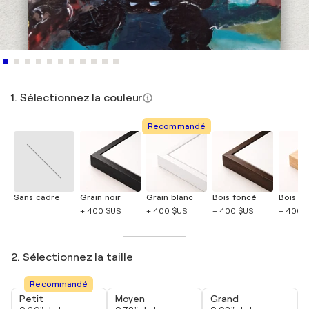
1. Sélectionnez la couleur
Recommandé
Sans cadre
Grain noir
Grain blanc
Bois foncé
Bois cla
+ 400 $US
+ 400 $US
+ 400 $US
+ 400 
2. Sélectionnez la taille
Recommandé
Petit
Moyen
Grand