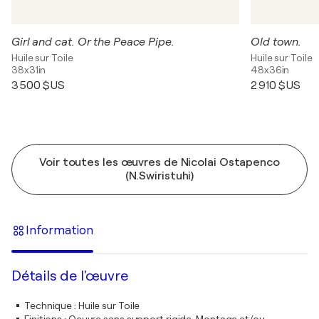
Girl and cat. Or the Peace Pipe.
Old town.
Huile sur Toile
Huile sur Toile
38x31in
48x36in
3 500 $US
2 910 $US
Voir toutes les œuvres de Nicolai Ostapenco
(N.Swiristuhi)
Information
Détails de l'œuvre
Technique
:
Huile sur Toile
Finitions
:
Oeuvre sans support rigide. Montage et/ou