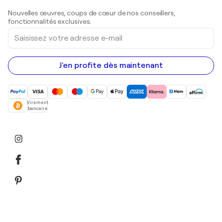
Sculptures
Nouvelles œuvres, coups de cœur de nos conseillers,
Peintures acryliques
fonctionnalités exclusives.
Saisissez
votre
adresse
e-
mail
J'en profite dès maintenant
Virement
bancaire