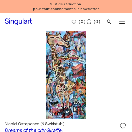
10 % de réduction
pour tout abonnement à la newsletter
(
0
)
( 0 )
1
/
12
Nicolai Ostapenco (N.Swiristuhi)
Dreams of the city Giraffe.