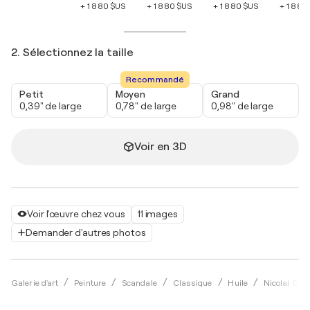
+ 1 880 $US
+ 1 880 $US
+ 1 880 $US
+ 1 880
2. Sélectionnez la taille
Recommandé
Petit
Moyen
Grand
0,39" de large
0,78" de large
0,98" de large
Voir en 3D
Voir l'œuvre chez vous
11 images
Demander d'autres photos
Galerie d'art
Peinture
Scandale
Classique
Huile
Nicolai Ost