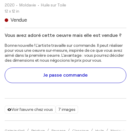
2020
• Moldavie
•
Huile sur Toile
12 x 12 in
Vendue
Vous avez adoré cette oeuvre mais elle est vendue ?
Bonne nouvelle ! L'artiste travaille sur commande. Il peut réaliser
pour vous une oeuvre sur-mesure, inspirée de ce que vous avez
aimé dans la première oeuvre. L'avantage : vous pourrez décider
des dimensions et nous négocions le prix pour vous.
Je passe commande
Voir l'œuvre chez vous
7 images
Galerie d'art
Peinture
Paysage
Classique
Huile
Nicolai Osta