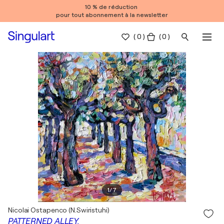
10 % de réduction
pour tout abonnement à la newsletter
(
0
)
( 0 )
1
/
7
Nicolai Ostapenco (N.Swiristuhi)
PATTERNED ALLEY.