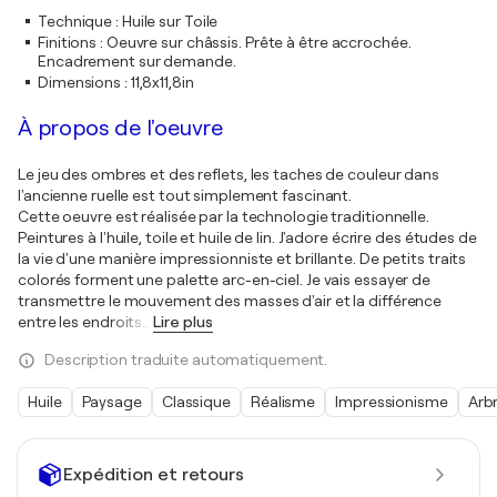
Technique
:
Huile sur Toile
Finitions
:
Oeuvre sur châssis. Prête à être accrochée.
Encadrement sur demande.
Dimensions
:
11,8x11,8in
À propos de l'oeuvre
Le jeu des ombres et des reflets, les taches de couleur dans
l'ancienne ruelle est tout simplement fascinant.
Cette oeuvre est réalisée par la technologie traditionnelle.
Peintures à l'huile, toile et huile de lin. J'adore écrire des études de
la vie d'une manière impressionniste et brillante. De petits traits
colorés forment une palette arc-en-ciel. Je vais essayer de
transmettre le mouvement des masses d'air et la différence
entre les endroits
…
Lire plus
Description traduite automatiquement.
Huile
Paysage
Classique
Réalisme
Impressionisme
Arb
Expédition et retours