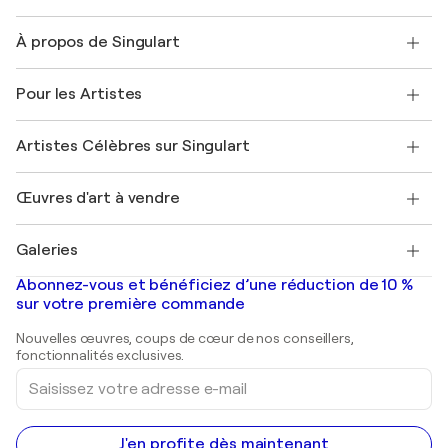
Nous contacter
À propos de Singulart
Expédition
Politique de retour
A propos de nous
Témoignages de clients
Pour les Artistes
FAQ
Offrir une carte cadeau
Sociétés affiliées
Rejoignez notre programme commercial
Rejoindre Singulart en tant qu'artiste
Nos artistes
Mon compte
Artistes Célèbres sur Singulart
Se connecter en tant qu'Artiste
Magazine Singulart
Protection acheteur
Emplois
+33 1 76 44 06 42
Henri Matisse
Découvrez une sélection d'art original
Œuvres d'art à vendre
Marc Chagall
Pablo Picasso
Tableaux à vendre
Salvador Dalí
Galeries
Tableaux abstraits à vendre
Banksy
Peintures à l'huile
Mr. Brainwash
Galeries d'art en France
Abonnez-vous et bénéficiez d’une réduction de 10 %
Peintures de paysage
Shepard Fairey
Galeries d'art en Belgique
sur votre première commande
Estampes
Sculptures
Nouvelles œuvres, coups de cœur de nos conseillers,
Peintures acryliques
fonctionnalités exclusives.
Saisissez
votre
adresse
e-
mail
J'en profite dès maintenant