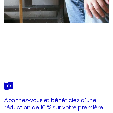
NICOLAI
OSTAPENCO
(N.SWIRISTUHI)
Vous avez adoré cette oeuvre mais elle est vendue ?
PATTERNED ALLEY.
Abonnez-vous et bénéficiez d’une
Je passe commande
réduction de 10 % sur votre première