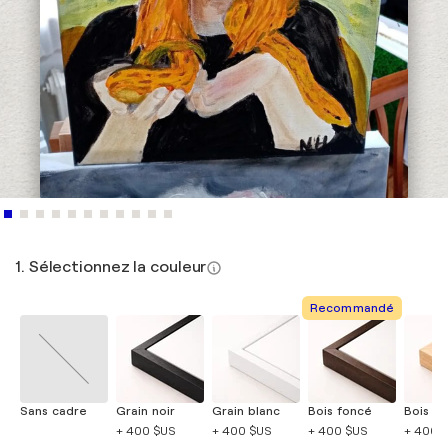
1. Sélectionnez la couleur
Recommandé
Sans cadre
Grain noir
Grain blanc
Bois foncé
Bois cla
+ 400 $US
+ 400 $US
+ 400 $US
+ 400 