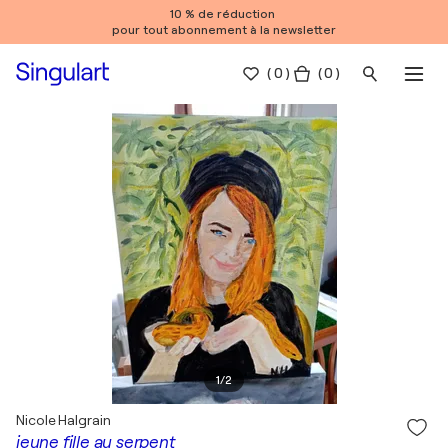
10 % de réduction
pour tout abonnement à la newsletter
(
0
)
( 0 )
1
/
2
Nicole Halgrain
jeune fille au serpent