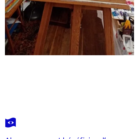
NICOLE HALGRAIN
jeune fille au serpent
1 450 $US
Faire une offre
Acquérir