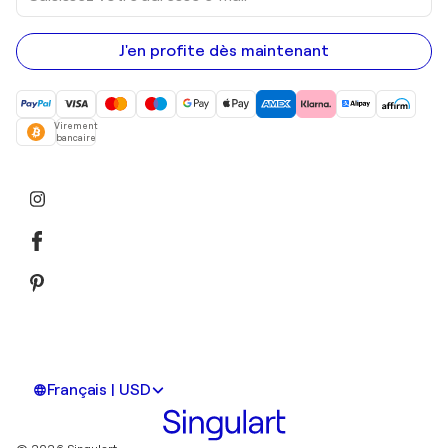
adresse
e-
mail
J'en profite dès maintenant
Virement
bancaire
Français | USD