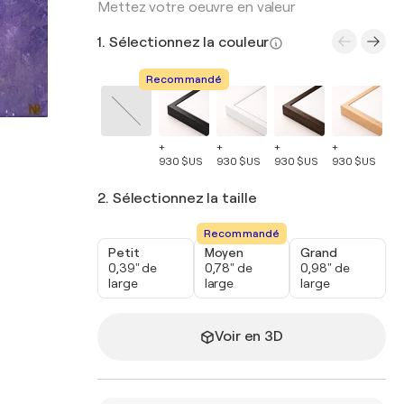
Mettez votre oeuvre en valeur
1. Sélectionnez la couleur
Recommandé
+
+
+
+
+
930 $US
930 $US
930 $US
930 $US
93
2. Sélectionnez la taille
Recommandé
Petit
Moyen
Grand
0,39" de
0,78" de
0,98" de
large
large
large
Voir en 3D