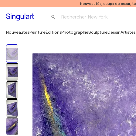
Nouveautés, coups de cœur, t
Rechercher 
New York
Photographie
Nouveautés
Peinture
Éditions
Photographie
Sculpture
Dessin
Artistes
Pop Art
Pablo Picasso