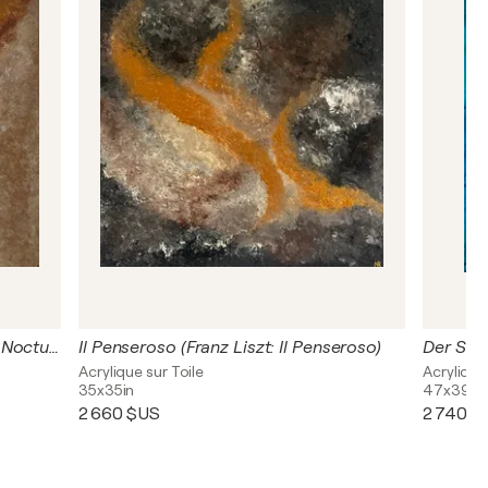
Valse Nocturne (Frédéric Chopin: Nocturne op. 9, Nr. 2)
Il Penseroso (Franz Liszt: Il Penseroso)
Acrylique sur Toile
Acrylique
35x35in
47x39in
2 660 $US
2 740 $