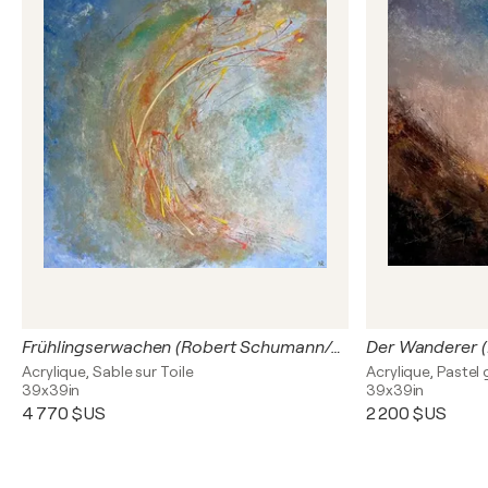
Frühlingserwachen (Robert Schumann/Arr. Franz Liszt: Frühlingsnacht)
Acrylique, Sable sur Toile
Acrylique, Pastel 
39x39in
39x39in
4 770 $US
2 200 $US