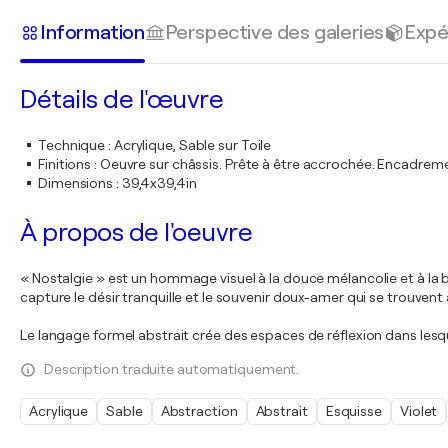
Information
Perspective des galeries
Expé
Détails de l'œuvre
Technique
:
Acrylique, Sable sur Toile
Finitions
:
Oeuvre sur châssis. Prête à être accrochée. Encadre
Dimensions
:
39,4x39,4in
À propos de l'oeuvre
« Nostalgie » est un hommage visuel à la douce mélancolie et à la 
capture le désir tranquille et le souvenir doux-amer qui se trouvent
Le langage formel abstrait crée des espaces de réflexion dans lesqu
Description traduite automatiquement.
Acrylique
Sable
Abstraction
Abstrait
Esquisse
Violet