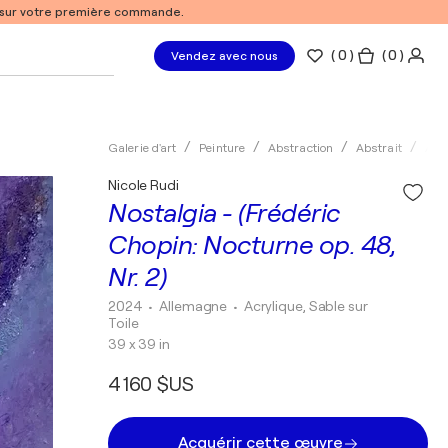
% sur votre première commande.
(
0
)
( 0 )
Vendez avec nous
Galerie d'art
Peinture
Abstraction
Abstrait
Acry
Nicole Rudi
Nostalgia - (Frédéric
Chopin: Nocturne op. 48,
Nr. 2)
2024
• Allemagne
•
Acrylique, Sable sur
Toile
39 x 39 in
4 160 $US
Acquérir cette œuvre