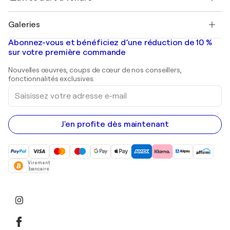
Pablo Picasso
Tableaux à vendre
Salvador Dalí
Galeries
Tableaux abstraits à vendre
Banksy
Peintures à l'huile
Mr. Brainwash
Galeries d'art en France
Abonnez-vous et bénéficiez d’une réduction de 10 %
Peintures de paysage
Shepard Fairey
Galeries d'art en Belgique
sur votre première commande
Estampes
Sculptures
Nouvelles œuvres, coups de cœur de nos conseillers,
Peintures acryliques
fonctionnalités exclusives.
Saisissez
votre
adresse
e-
mail
J'en profite dès maintenant
Virement
bancaire