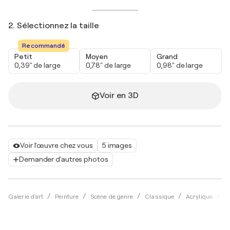
2. Sélectionnez la taille
Recommandé
Petit
Moyen
Grand
0,39" de large
0,78" de large
0,98" de large
Voir en 3D
Voir l'œuvre chez vous
5 images
Demander d'autres photos
Galerie d'art
Peinture
Scène de genre
Classique
Acrylique
O