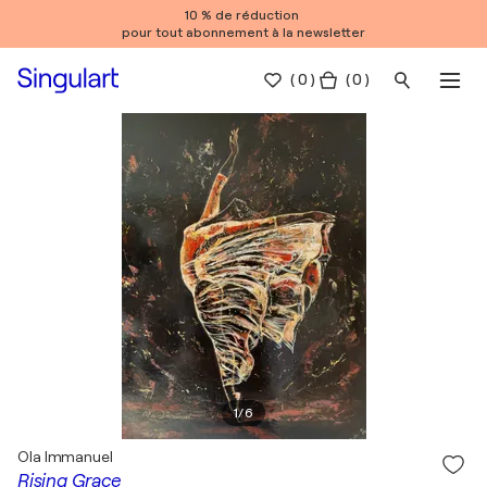
10 % de réduction
pour tout abonnement à la newsletter
(
0
)
( 0 )
1
/
6
Ola Immanuel
Rising Grace