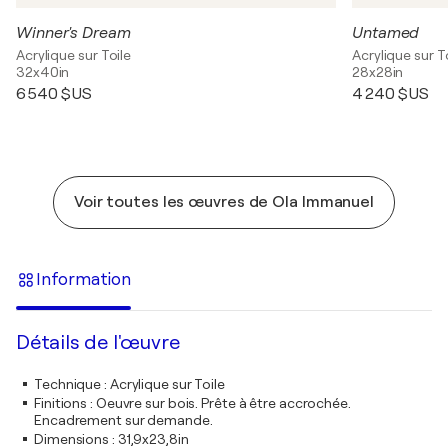
Winner's Dream
Untamed
Acrylique sur Toile
Acrylique sur T
32x40in
28x28in
6 540 $US
4 240 $US
Voir toutes les œuvres de Ola Immanuel
Information
Détails de l'œuvre
Technique
:
Acrylique sur Toile
Finitions
:
Oeuvre sur bois. Prête à être accrochée.
Encadrement sur demande.
Dimensions
:
31,9x23,8in