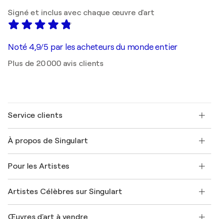
Signé et inclus avec chaque œuvre d'art
Noté 4,9/5 par les acheteurs du monde entier
Plus de 20 000 avis clients
Service clients
Nous contacter
À propos de Singulart
Expédition
Politique de retour
A propos de nous
Témoignages de clients
Pour les Artistes
FAQ
Offrir une carte cadeau
Sociétés affiliées
Rejoignez notre programme commercial
Rejoindre Singulart en tant qu'artiste
Nos artistes
Mon compte
Artistes Célèbres sur Singulart
Se connecter en tant qu'Artiste
Magazine Singulart
Protection acheteur
Emplois
+33 1 76 44 06 42
Henri Matisse
Découvrez une sélection d'art original
Œuvres d'art à vendre
Marc Chagall