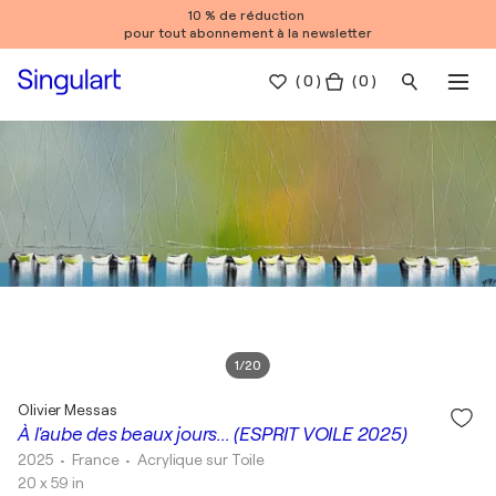
10 % de réduction
pour tout abonnement à la newsletter
(
0
)
( 0 )
1
/
20
Olivier Messas
À l'aube des beaux jours... (ESPRIT VOILE 2025)
2025
• France
•
Acrylique sur Toile
20 x 59 in