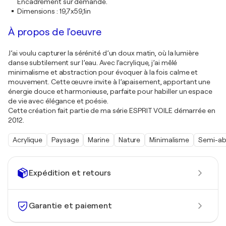
Encadrement sur demande.
Dimensions
:
19,7x59,1in
À propos de l'oeuvre
J’ai voulu capturer la sérénité d’un doux matin, où la lumière
danse subtilement sur l’eau. Avec l’acrylique, j’ai mêlé
minimalisme et abstraction pour évoquer à la fois calme et
mouvement. Cette œuvre invite à l’apaisement, apportant une
énergie douce et harmonieuse, parfaite pour habiller un espace
de vie avec élégance et poésie.
Cette création fait partie de ma série ESPRIT VOILE démarrée en
2012.
Acrylique
Paysage
Marine
Nature
Minimalisme
Semi-ab
Expédition et retours
Garantie et paiement