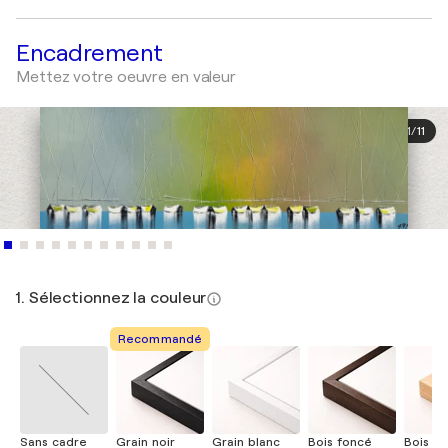
Encadrement
Mettez votre oeuvre en valeur
1
/
11
1. Sélectionnez la couleur
Recommandé
Sans cadre
Grain noir
Grain blanc
Bois foncé
Bois cla