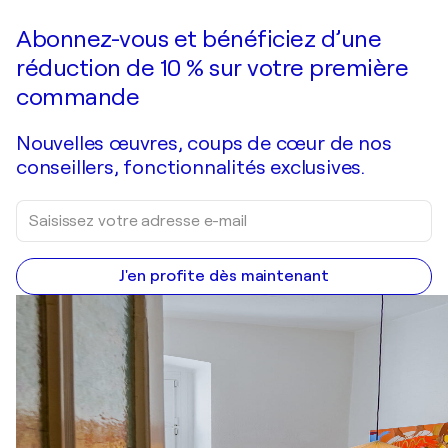
Faire une offre
Acquérir
Abonnez-vous et bénéficiez d’une
réduction de 10 % sur votre première
commande
Nouvelles œuvres, coups de cœur de nos
conseillers, fonctionnalités exclusives.
J'en profite dès maintenant