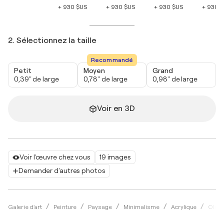
+ 930 $US
+ 930 $US
+ 930 $US
+ 930 
2. Sélectionnez la taille
Recommandé
Petit
Moyen
Grand
0,39" de large
0,78" de large
0,98" de large
Voir en 3D
Voir l'œuvre chez vous
19 images
Demander d'autres photos
Galerie d'art
Peinture
Paysage
Minimalisme
Acrylique
Olivi