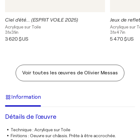
Ciel d'été... (ESPRIT VOILE 2025)
Jeux de refle
Acrylique sur Toile
Acrylique sur T
31x31in
31x47in
3 620 $US
5 470 $US
Voir toutes les œuvres de Olivier Messas
Information
Détails de l'œuvre
Technique
:
Acrylique sur Toile
Finitions
:
Oeuvre sur châssis. Prête à être accrochée.