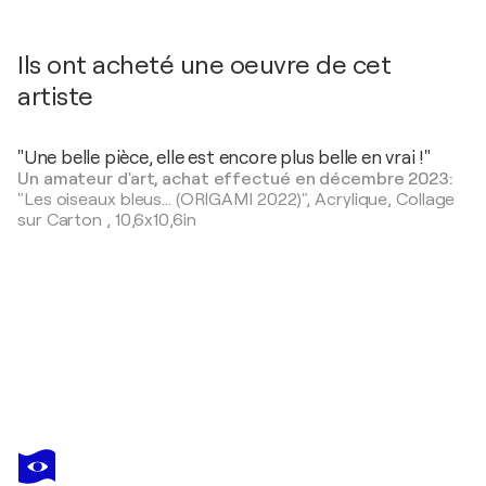
Ils ont acheté une oeuvre de cet
artiste
"Une belle pièce, elle est encore plus belle en vrai !"
Un amateur d'art, achat effectué en décembre 2023:
"Les oiseaux bleus... (ORIGAMI 2022)",
Acrylique, Collage
sur Carton
,
10,6x10,6in
OLIVIER MESSAS
À l'aube des beaux jours... (ESPRIT VOILE 2025)
4 200 $US