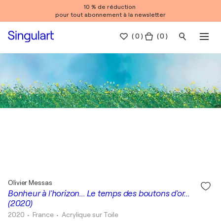
10 % de réduction
pour tout abonnement à la newsletter
(
0
)
( 0 )
Olivier Messas
Bonheur à l'horizon... Le temps des boutons d'or...
(2020)
2020
• France
•
Acrylique sur Toile