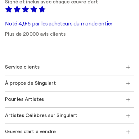
Signé et inclus avec chaque œuvre d'art
Noté 4,9/5 par les acheteurs du monde entier
Plus de 20 000 avis clients
Service clients
Nous contacter
À propos de Singulart
Expédition
Politique de retour
A propos de nous
Témoignages de clients
Pour les Artistes
FAQ
Offrir une carte cadeau
Sociétés affiliées
Rejoignez notre programme commercial
Rejoindre Singulart en tant qu'artiste
Nos artistes
Mon compte
Artistes Célèbres sur Singulart
Se connecter en tant qu'Artiste
Magazine Singulart
Protection acheteur
Emplois
+33 1 76 44 06 42
Henri Matisse
Découvrez une sélection d'art original
Œuvres d'art à vendre
Marc Chagall
Pablo Picasso