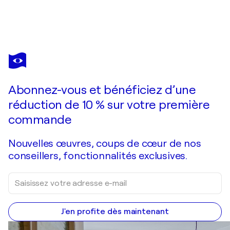
OLIVIER
MESSAS
Vous avez adoré cette oeuvre mais elle est vendue ?
Bonheur à l'horizon... Le temps des boutons d'or... (2020)
Abonnez-vous et bénéficiez d’une
Je passe commande
réduction de 10 % sur votre première
commande
Nouvelles œuvres, coups de cœur de nos
conseillers, fonctionnalités exclusives.
J'en profite dès maintenant