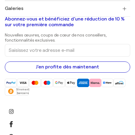
Tableaux à vendre
Salvador Dalí
Galeries
Tableaux abstraits à vendre
Banksy
Peintures à l'huile
Mr. Brainwash
Galeries d'art en France
Abonnez-vous et bénéficiez d’une réduction de 10 %
Peintures de paysage
Shepard Fairey
Galeries d'art en Belgique
sur votre première commande
Estampes
Sculptures
Nouvelles œuvres, coups de cœur de nos conseillers,
Peintures acryliques
fonctionnalités exclusives.
Saisissez
votre
adresse
e-
mail
J'en profite dès maintenant
Virement
bancaire