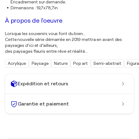
Encadrement sur demande.
Dimensions
:
19,7x78,7in
À propos de l'oeuvre
Lorsque les souvenirs vous font du bien...
Cette nouvelle série démarrée en 2019 mettra en avant des
paysages d’ici et d’ailleurs,
des paysages fleuris entre rêve et réalité...
Acrylique
Paysage
Nature
Pop art
Semi-abstrait
Figura
Expédition et retours
Garantie et paiement