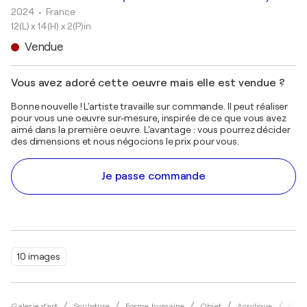
2024
• France
12(L) x 14(H) x 2(P)in
Vendue
Vous avez adoré cette oeuvre mais elle est vendue ?
Bonne nouvelle ! L'artiste travaille sur commande. Il peut réaliser
pour vous une oeuvre sur-mesure, inspirée de ce que vous avez
aimé dans la première oeuvre. L'avantage : vous pourrez décider
des dimensions et nous négocions le prix pour vous.
Je passe commande
10 images
Galerie d'art
Sculpture
Forme humaine
Objet
Acrylique
Oliv