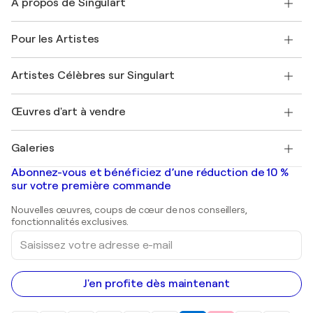
À propos de Singulart
Expédition
Politique de retour
A propos de nous
Témoignages de clients
Pour les Artistes
FAQ
Offrir une carte cadeau
Sociétés affiliées
Rejoignez notre programme commercial
Rejoindre Singulart en tant qu'artiste
Nos artistes
Mon compte
Artistes Célèbres sur Singulart
Se connecter en tant qu'Artiste
Magazine Singulart
Protection acheteur
Emplois
+33 1 76 44 06 42
Henri Matisse
Découvrez une sélection d'art original
Œuvres d'art à vendre
Marc Chagall
Pablo Picasso
Tableaux à vendre
Salvador Dalí
Galeries
Tableaux abstraits à vendre
Banksy
Peintures à l'huile
Mr. Brainwash
Galeries d'art en France
Abonnez-vous et bénéficiez d’une réduction de 10 %
Peintures de paysage
Shepard Fairey
Galeries d'art en Belgique
sur votre première commande
Estampes
Sculptures
Nouvelles œuvres, coups de cœur de nos conseillers,
Peintures acryliques
fonctionnalités exclusives.
Saisissez
votre
adresse
e-
mail
J'en profite dès maintenant