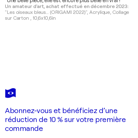
"Une belle pièce, elle est encore plus belle en vrai !"
Un amateur d'art, achat effectué en décembre 2023:
"Les oiseaux bleus... (ORIGAMI 2022)",
Acrylique, Collage
sur Carton
,
10,6x10,6in
OLIVIER
MESSAS
Vous avez adoré cette oeuvre mais elle est vendue ?
La famille heureuse... (série : Terre d’enfants 2024)
Abonnez-vous et bénéficiez d’une
Je passe commande
réduction de 10 % sur votre première
commande