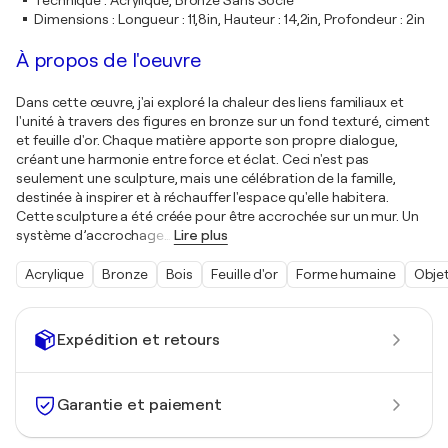
Technique
:
Acrylique, Bronze Sans Socle
Dimensions
:
Longueur : 11,8in, Hauteur : 14,2in, Profondeur : 2in
À propos de l'oeuvre
Dans cette œuvre, j'ai exploré la chaleur des liens familiaux et
l'unité à travers des figures en bronze sur un fond texturé, ciment
et feuille d'or. Chaque matière apporte son propre dialogue,
créant une harmonie entre force et éclat. Ceci n'est pas
seulement une sculpture, mais une célébration de la famille,
destinée à inspirer et à réchauffer l'espace qu'elle habitera.
Cette sculpture a été créée pour être accrochée sur un mur. Un
système d’accrochage
…
Lire plus
Acrylique
Bronze
Bois
Feuille d'or
Forme humaine
Obje
Expédition et retours
Garantie et paiement