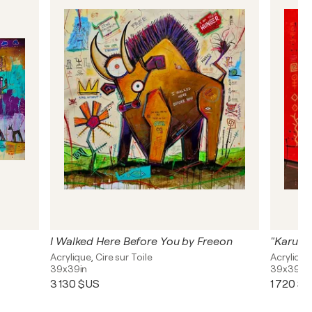
I Walked Here Before You by Freeon
"Karu & 
Acrylique, Cire sur Toile
Acrylique
39x39in
39x39in
3 130 $US
1 720 $