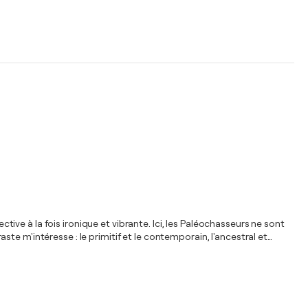
ve à la fois ironique et vibrante. Ici, les Paléochasseurs ne sont
e m'intéresse : le primitif et le contemporain, l'ancestral et
…