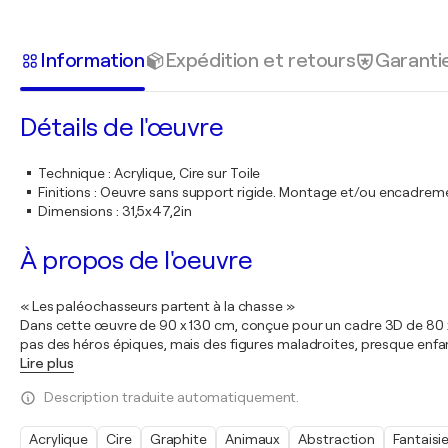
Information
Expédition et retours
Garanti
Détails de l'œuvre
Technique
:
Acrylique, Cire sur Toile
Finitions
:
Oeuvre sans support rigide. Montage et/ou encadrem
Dimensions
:
31,5x47,2in
À propos de l'oeuvre
« Les paléochasseurs partent à la chasse »
Dans cette œuvre de 90 x 130 cm, conçue pour un cadre 3D de 80 x 12
pas des héros épiques, mais des figures maladroites, presque enfanti
Lire plus
Description traduite automatiquement.
Acrylique
Cire
Graphite
Animaux
Abstraction
Fantaisi