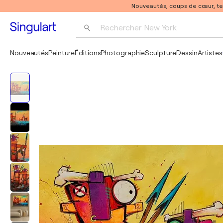
Nouveautés, coups de cœur, t
Rechercher 
New York
Photographie
Nouveautés
Peinture
Éditions
Photographie
Sculpture
Dessin
Artistes
Pop Art
Pablo Picasso