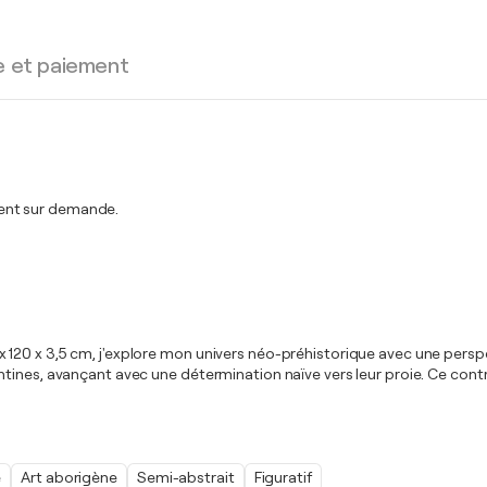
e et paiement
ent sur demande.
0 x 3,5 cm, j'explore mon univers néo-préhistorique avec une perspecti
nes, avançant avec une détermination naïve vers leur proie. Ce contrast
e
Art aborigène
Semi-abstrait
Figuratif