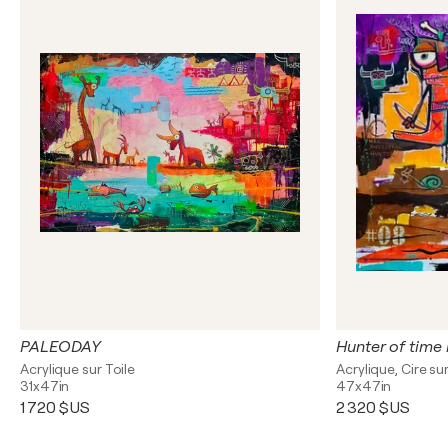
PALEODAY
Hunter of time
Acrylique sur Toile
Acrylique, Cire sur
31x47in
47x47in
1 720 $US
2 320 $US