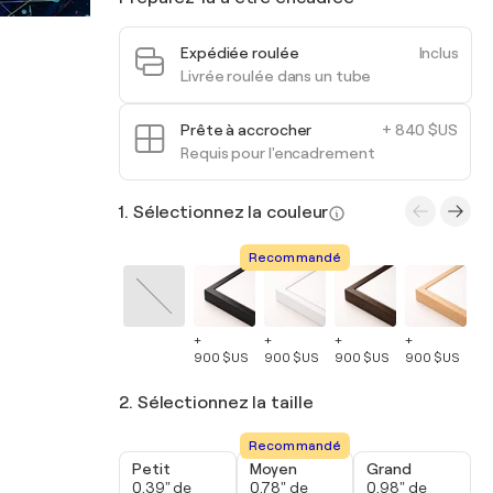
Expédiée roulée
Inclus
Livrée roulée dans un tube
Prête à accrocher
+ 840 $US
Requis pour l'encadrement
1. Sélectionnez la couleur
Recommandé
+
+
+
+
+
900 $US
900 $US
900 $US
900 $US
90
2. Sélectionnez la taille
Recommandé
Petit
Moyen
Grand
0,39" de
0,78" de
0,98" de