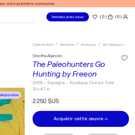
% sur votre première commande.
(
0
)
( 0 )
Vendez avec nous
Galerie d'art
Peinture
Animaux
Art aborigène
A
Onofre Alarcón
The Paleohunters Go
Hunting by Freeon
2026
• Espagne
•
Acrylique, Cire sur Toile
31 x 47 in
disponible
2 250 $US
Acquérir cette œuvre