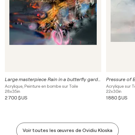
Large masterpiece Rain in a butterfly garden enigmatic mindscape by O Kloska
Acrylique, Peinture en bombe sur Toile
Acrylique sur T
28x35in
22x30in
2 700 $US
1 880 $US
Voir toutes les œuvres de Ovidiu Kloska