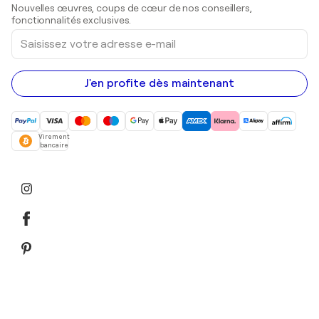
Sculptures
Nouvelles œuvres, coups de cœur de nos conseillers,
Peintures acryliques
fonctionnalités exclusives.
Saisissez
votre
adresse
e-
mail
J'en profite dès maintenant
Virement
bancaire