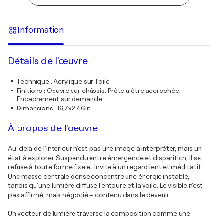
Information
Détails de l'œuvre
Technique
:
Acrylique sur Toile
Finitions
:
Oeuvre sur châssis. Prête à être accrochée.
Encadrement sur demande.
Dimensions
:
19,7x27,6in
À propos de l'oeuvre
Au-delà de l'intérieur n'est pas une image à interpréter, mais un
état à explorer. Suspendu entre émergence et disparition, il se
refuse à toute forme fixe et invite à un regard lent et méditatif.
Une masse centrale dense concentre une énergie instable,
tandis qu'une lumière diffuse l'entoure et la voile. Le visible n'est
pas affirmé, mais négocié – contenu dans le devenir.
Un vecteur de lumière traverse la composition comme une