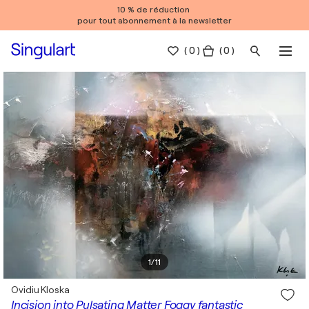
10 % de réduction
pour tout abonnement à la newsletter
(
0
)
( 0 )
1
/
11
Ovidiu Kloska
Incision into Pulsating Matter Foggy fantastic