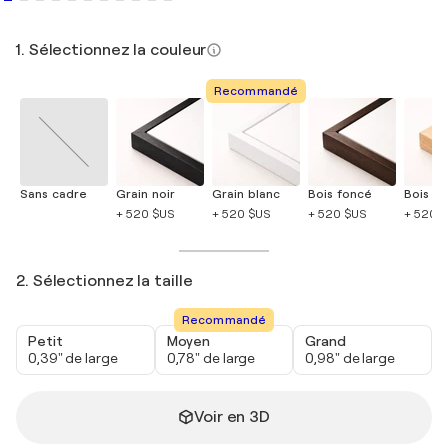
1. Sélectionnez la couleur
Recommandé
Sans cadre
Grain noir
Grain blanc
Bois foncé
Bois cla
+ 520 $US
+ 520 $US
+ 520 $US
+ 520 
2. Sélectionnez la taille
Recommandé
Petit
Moyen
Grand
0,39" de large
0,78" de large
0,98" de large
Voir en 3D