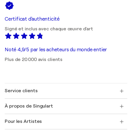
Certificat d'authenticité
Signé et inclus avec chaque œuvre d'art
Noté 4,9/5 par les acheteurs du monde entier
Plus de 20 000 avis clients
Service clients
Nous contacter
À propos de Singulart
Expédition
Politique de retour
A propos de nous
Témoignages de clients
Pour les Artistes
FAQ
Offrir une carte cadeau
Sociétés affiliées
Rejoignez notre programme commercial
Rejoindre Singulart en tant qu'artiste