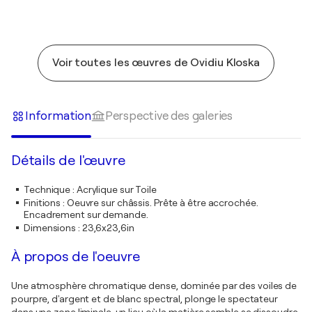
Voir toutes les œuvres de Ovidiu Kloska
Information
Perspective des galeries
Détails de l'œuvre
Technique
:
Acrylique sur Toile
Finitions
:
Oeuvre sur châssis. Prête à être accrochée.
Encadrement sur demande.
Dimensions
:
23,6x23,6in
À propos de l'oeuvre
Une atmosphère chromatique dense, dominée par des voiles de
pourpre, d'argent et de blanc spectral, plonge le spectateur
dans une zone liminale, un lieu où la matière semble se dissoudre