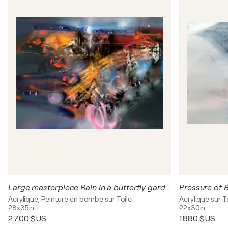
Large masterpiece Rain in a butterfly garden enigmatic mindscape by O Kloska
Acrylique, Peinture en bombe sur Toile
Acrylique sur T
28x35in
22x30in
2 700 $US
1 880 $US