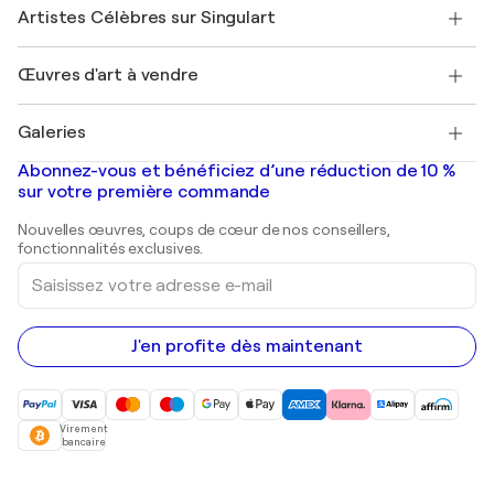
Nos artistes
Mon compte
Artistes Célèbres sur Singulart
Se connecter en tant qu'Artiste
Magazine Singulart
Protection acheteur
Emplois
+33 1 76 44 06 42
Henri Matisse
Découvrez une sélection d'art original
Œuvres d'art à vendre
Marc Chagall
Pablo Picasso
Tableaux à vendre
Salvador Dalí
Galeries
Tableaux abstraits à vendre
Banksy
Peintures à l'huile
Mr. Brainwash
Galeries d'art en France
Abonnez-vous et bénéficiez d’une réduction de 10 %
Peintures de paysage
Shepard Fairey
Galeries d'art en Belgique
sur votre première commande
Estampes
Sculptures
Nouvelles œuvres, coups de cœur de nos conseillers,
Peintures acryliques
fonctionnalités exclusives.
Saisissez
votre
adresse
e-
mail
J'en profite dès maintenant
Virement
bancaire