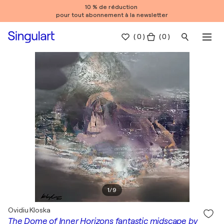
10 % de réduction
pour tout abonnement à la newsletter
(
0
)
( 0 )
1
/
9
Ovidiu Kloska
The Dome of Inner Horizons fantastic midscape by