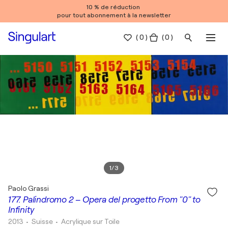
10 % de réduction
pour tout abonnement à la newsletter
(
0
)
( 0 )
1
/
3
Paolo Grassi
177. Palindromo 2 – Opera del progetto From "0" to
Infinity
2013
• Suisse
•
Acrylique sur Toile