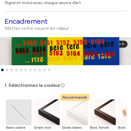
Signé et inclus avec chaque œuvre d'art
Encadrement
Mettez votre oeuvre en valeur
1
/
11
1. Sélectionnez la couleur
Recommandé
Sans cadre
Grain noir
Grain blanc
Bois foncé
Bois cla