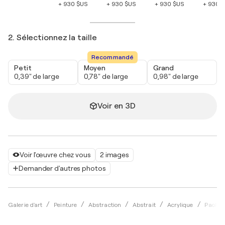
+ 930 $US
+ 930 $US
+ 930 $US
+ 930 
2. Sélectionnez la taille
Recommandé
Petit
Moyen
Grand
0,39" de large
0,78" de large
0,98" de large
Voir en 3D
Voir l'œuvre chez vous
2 images
Demander d'autres photos
Galerie d'art
Peinture
Abstraction
Abstrait
Acrylique
Paolo 