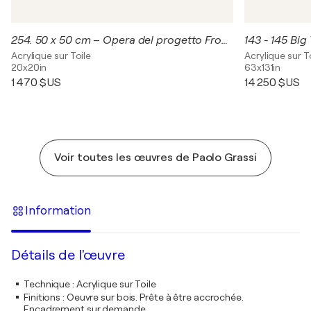
254. 50 x 50 cm – Opera del progetto From "0" to Infinity
Acrylique sur Toile
Acrylique sur T
20x20in
63x131in
1 470 $US
14 250 $US
Voir toutes les œuvres de Paolo Grassi
Information
Détails de l'œuvre
Technique
:
Acrylique sur Toile
Finitions
:
Oeuvre sur bois. Prête à être accrochée.
Encadrement sur demande.