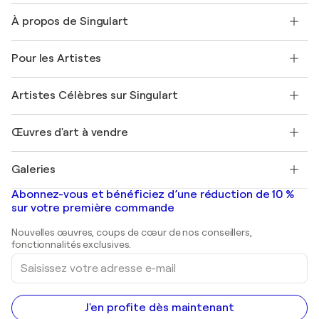
Nous contacter
À propos de Singulart
Expédition
Politique de retour
A propos de nous
Témoignages de clients
Pour les Artistes
FAQ
Offrir une carte cadeau
Sociétés affiliées
Rejoignez notre programme commercial
Rejoindre Singulart en tant qu'artiste
Nos artistes
Mon compte
Artistes Célèbres sur Singulart
Se connecter en tant qu'Artiste
Magazine Singulart
Protection acheteur
Emplois
+33 1 76 44 06 42
Henri Matisse
Découvrez une sélection d'art original
Œuvres d'art à vendre
Marc Chagall
Pablo Picasso
Tableaux à vendre
Salvador Dalí
Galeries
Tableaux abstraits à vendre
Banksy
Peintures à l'huile
Mr. Brainwash
Galeries d'art en France
Abonnez-vous et bénéficiez d’une réduction de 10 %
Peintures de paysage
Shepard Fairey
Galeries d'art en Belgique
sur votre première commande
Estampes
Sculptures
Nouvelles œuvres, coups de cœur de nos conseillers,
Peintures acryliques
fonctionnalités exclusives.
Saisissez
votre
adresse
e-
mail
J'en profite dès maintenant