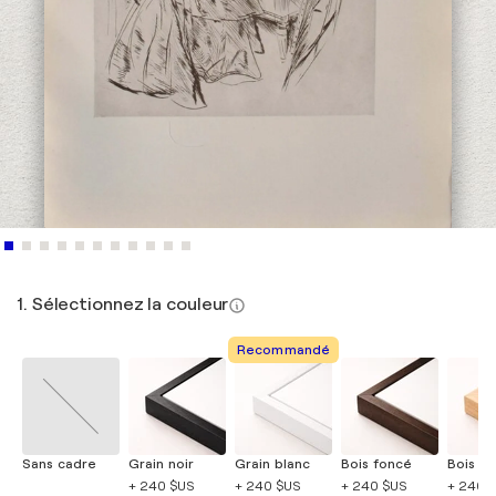
1. Sélectionnez la couleur
Recommandé
Sans cadre
Grain noir
Grain blanc
Bois foncé
Bois cla
+ 240 $US
+ 240 $US
+ 240 $US
+ 240 