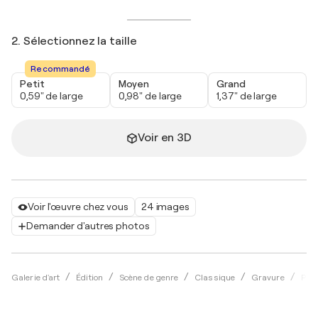
2. Sélectionnez la taille
Recommandé
Petit
Moyen
Grand
0,59" de large
0,98" de large
1,37" de large
Voir en 3D
Voir l'œuvre chez vous
24 images
Demander d'autres photos
Galerie d'art
Édition
Scène de genre
Classique
Gravure
Paul